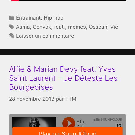
Catégories
Entrainant
,
Hip-hop
Étiquettes
Asma
,
Convok
,
feat.
,
memes
,
Ossean
,
Vie
Laisser un commentaire
Alfie & Marian Devy feat. Yves
Saint Laurent – Je Déteste Les
Bourgeoises
28 novembre 2013
par
FTM