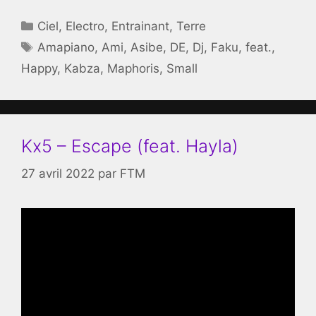
Catégories
Ciel
,
Electro
,
Entrainant
,
Terre
Étiquettes
Amapiano
,
Ami
,
Asibe
,
DE
,
Dj
,
Faku
,
feat.
,
Happy
,
Kabza
,
Maphoris
,
Small
Kx5 – Escape (feat. Hayla)
27 avril 2022
par
FTM