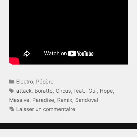
Catégories
Electro
,
Pépère
Étiquettes
attack
,
Boratto
,
Circus
,
feat.
,
Gui
,
Hope
,
Massive
,
Paradise
,
Remix
,
Sandoval
Laisser un commentaire