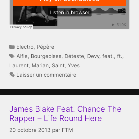
Catégories
Electro
,
Pépère
Étiquettes
Alfie
,
Bourgeoises
,
Déteste
,
Devy
,
feat.
,
ft.
,
Laurent
,
Marian
,
Saint
,
Yves
Laisser un commentaire
James Blake Feat. Chance The
Rapper – Life Round Here
20 octobre 2013
par
FTM