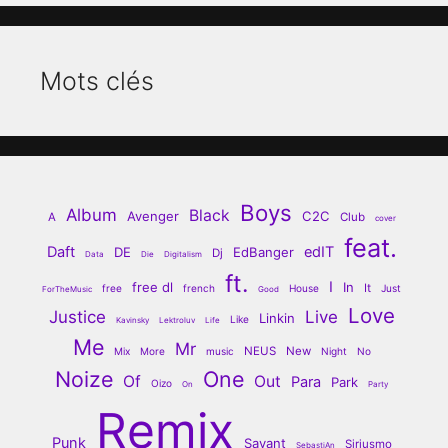
Mots clés
Boys
Album
Black
Avenger
C2C
A
Club
cover
feat.
Daft
edIT
DE
EdBanger
Dj
Data
Die
Digitalism
ft.
I
free dl
In
It
free
french
House
Just
ForTheMusic
Good
Love
Justice
Live
Linkin
Like
Kavinsky
Lektroluv
Life
Me
Mr
NEUS
New
Mix
More
music
Night
No
Noize
One
Of
Out
Para
Park
Oizo
On
Party
Remix
Punk
Savant
Siriusmo
SebastiAn