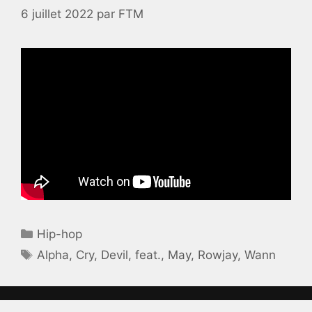
6 juillet 2022
par
FTM
Catégories
Hip-hop
Étiquettes
Alpha
,
Cry
,
Devil
,
feat.
,
May
,
Rowjay
,
Wann