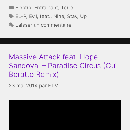
Catégories
Electro
,
Entrainant
,
Terre
Étiquettes
EL-P
,
Evil
,
feat.
,
Nine
,
Stay
,
Up
Laisser un commentaire
Massive Attack feat. Hope
Sandoval – Paradise Circus (Gui
Boratto Remix)
23 mai 2014
par
FTM