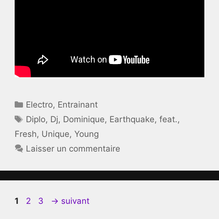
Catégories
Electro
,
Entrainant
Étiquettes
Diplo
,
Dj
,
Dominique
,
Earthquake
,
feat.
,
Fresh
,
Unique
,
Young
Laisser un commentaire
Page
Page
Page
1
2
3
→
suivant