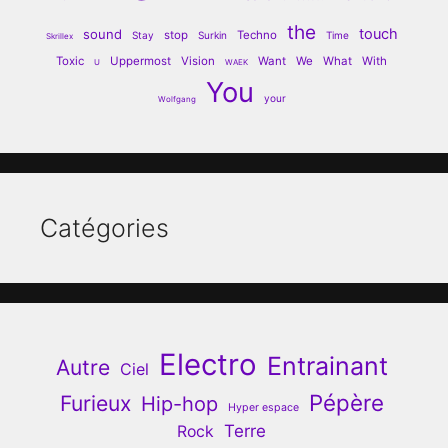
the
touch
sound
stop
Techno
Stay
Surkin
Time
Skrillex
Toxic
Uppermost
Vision
Want
We
What
With
U
WAEK
You
your
Wolfgang
Catégories
Electro
Entrainant
Autre
Ciel
Pépère
Furieux
Hip-hop
Hyper espace
Terre
Rock