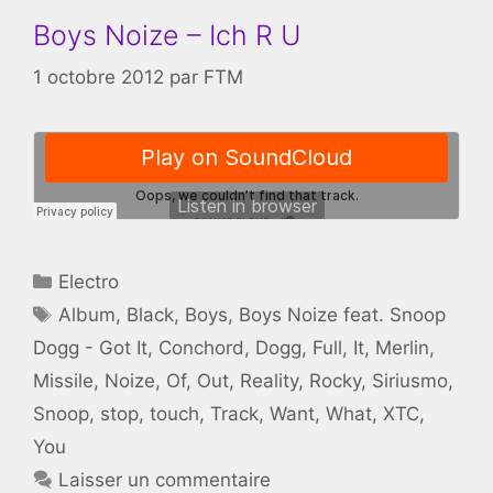
Boys Noize – Ich R U
1 octobre 2012
par
FTM
Catégories
Electro
Étiquettes
Album
,
Black
,
Boys
,
Boys Noize feat. Snoop
Dogg - Got It
,
Conchord
,
Dogg
,
Full
,
It
,
Merlin
,
Missile
,
Noize
,
Of
,
Out
,
Reality
,
Rocky
,
Siriusmo
,
Snoop
,
stop
,
touch
,
Track
,
Want
,
What
,
XTC
,
You
Laisser un commentaire