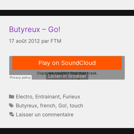
Butyreux – Go!
17 août 2012
par
FTM
Catégories
Electro
,
Entrainant
,
Furieux
Étiquettes
Butyreux
,
french
,
Go!
,
touch
Laisser un commentaire