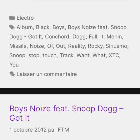
Catégories
Electro
Étiquettes
Album
,
Black
,
Boys
,
Boys Noize feat. Snoop
Dogg - Got It
,
Conchord
,
Dogg
,
Full
,
It
,
Merlin
,
Missile
,
Noize
,
Of
,
Out
,
Reality
,
Rocky
,
Siriusmo
,
Snoop
,
stop
,
touch
,
Track
,
Want
,
What
,
XTC
,
You
Laisser un commentaire
Boys Noize feat. Snoop Dogg –
Got It
1 octobre 2012
par
FTM