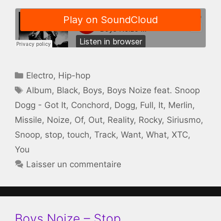
Catégories
Electro
,
Hip-hop
Étiquettes
Album
,
Black
,
Boys
,
Boys Noize feat. Snoop
Dogg - Got It
,
Conchord
,
Dogg
,
Full
,
It
,
Merlin
,
Missile
,
Noize
,
Of
,
Out
,
Reality
,
Rocky
,
Siriusmo
,
Snoop
,
stop
,
touch
,
Track
,
Want
,
What
,
XTC
,
You
Laisser un commentaire
Boys Noize – Stop