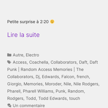
Petite surprise à 2:20
Lire la suite
Catégories
Autre
,
Electro
Étiquettes
Access
,
Coachella
,
Collaborators
,
Daft
,
Daft
Punk | Random Access Memories | The
Collaborators
,
Dj
,
Edwards
,
Falcon
,
french
,
Giorgio
,
Memories
,
Moroder
,
Nile
,
Nile Rodgers
,
Pharell
,
Pharell Williams
,
Punk
,
Random
,
Rodgers
,
Todd
,
Todd Edwards
,
touch
Un commentaire