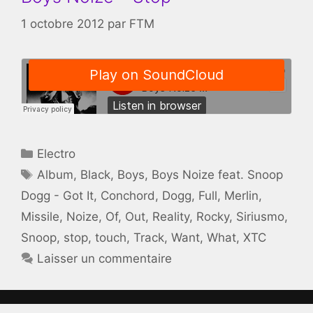
1 octobre 2012
par
FTM
Catégories
Electro
Étiquettes
Album
,
Black
,
Boys
,
Boys Noize feat. Snoop
Dogg - Got It
,
Conchord
,
Dogg
,
Full
,
Merlin
,
Missile
,
Noize
,
Of
,
Out
,
Reality
,
Rocky
,
Siriusmo
,
Snoop
,
stop
,
touch
,
Track
,
Want
,
What
,
XTC
Laisser un commentaire