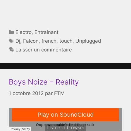
Catégories
Electro
,
Entrainant
Étiquettes
Dj
,
Falcon
,
french
,
touch
,
Unplugged
Laisser un commentaire
Boys Noize – Reality
1 octobre 2012
par
FTM