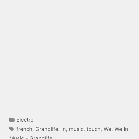
Catégories
Electro
Étiquettes
french
,
Grandlife
,
In
,
music
,
touch
,
We
,
We In
Music - Grandlife