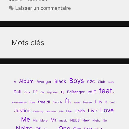
Laisser un commentaire
Mots clés
Boys
Album
Black
Avenger
C2C
A
Club
cover
feat.
Daft
edIT
DE
EdBanger
Dj
Data
Die
Digitalism
ft.
I
free dl
In
It
free
french
House
Just
ForTheMusic
Good
Love
Justice
Live
Linkin
Like
Kavinsky
Lektroluv
Life
Me
Mr
NEUS
New
Mix
More
music
Night
No
Noize
One