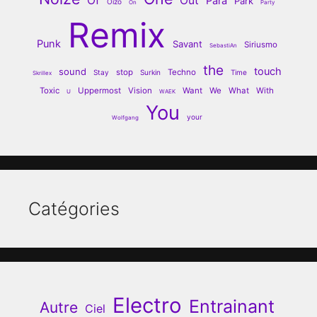
Of
Out
Para
Park
Oizo
On
Party
Remix
Punk
Savant
Siriusmo
SebastiAn
the
touch
sound
stop
Techno
Stay
Surkin
Time
Skrillex
Toxic
Uppermost
Vision
Want
We
What
With
U
WAEK
You
your
Wolfgang
Catégories
Electro
Entrainant
Autre
Ciel