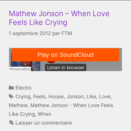
Mathew Jonson – When Love
Feels Like Crying
1 septembre 2012
par
FTM
Catégories
Electro
Étiquettes
Crying
,
Feels
,
House
,
Jonson
,
Like
,
Love
,
Mathew
,
Mathew Jonson - When Love Feels
Like Crying
,
When
Laisser un commentaire