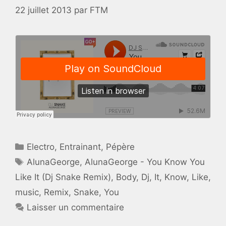
22 juillet 2013
par
FTM
Catégories
Electro
,
Entrainant
,
Pépère
Étiquettes
AlunaGeorge
,
AlunaGeorge - You Know You
Like It (Dj Snake Remix)
,
Body
,
Dj
,
It
,
Know
,
Like
,
music
,
Remix
,
Snake
,
You
Laisser un commentaire