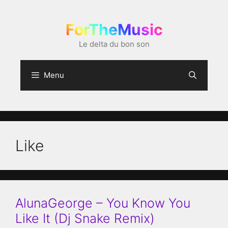
Aller
au
ForTheMusic
contenu
Le delta du bon son
Menu
Like
AlunaGeorge – You Know You
Like It (Dj Snake Remix)