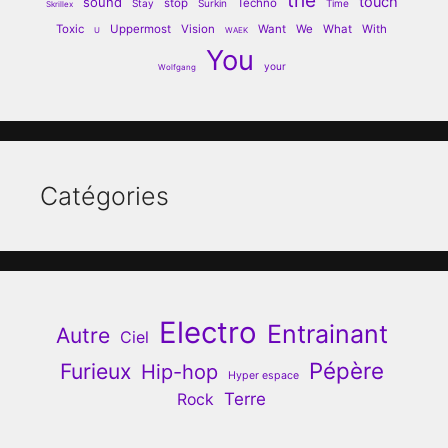
the
touch
sound
stop
Techno
Stay
Surkin
Time
Skrillex
Toxic
Uppermost
Vision
Want
We
What
With
U
WAEK
You
your
Wolfgang
Catégories
Electro
Entrainant
Autre
Ciel
Pépère
Furieux
Hip-hop
Hyper espace
Terre
Rock