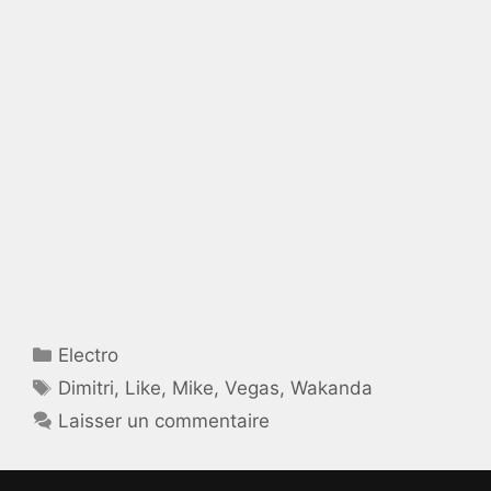
Catégories
Electro
Étiquettes
Dimitri
,
Like
,
Mike
,
Vegas
,
Wakanda
Laisser un commentaire