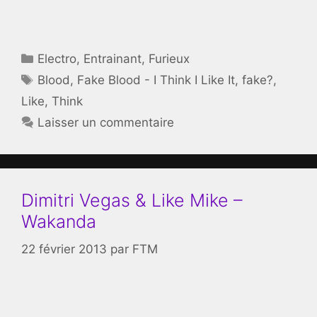
Catégories
Electro
,
Entrainant
,
Furieux
Étiquettes
Blood
,
Fake Blood - I Think I Like It
,
fake?
,
Like
,
Think
Laisser un commentaire
Dimitri Vegas & Like Mike –
Wakanda
22 février 2013
par
FTM