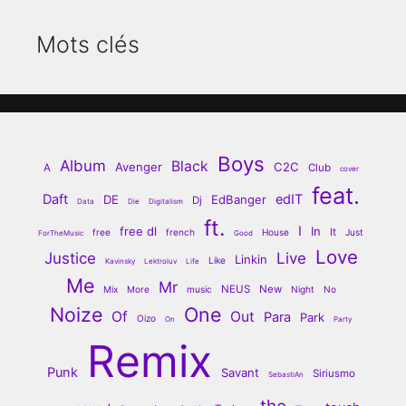
Mots clés
Boys
Album
Black
Avenger
C2C
A
Club
cover
feat.
Daft
edIT
DE
EdBanger
Dj
Data
Die
Digitalism
ft.
I
free dl
In
It
free
french
House
Just
ForTheMusic
Good
Love
Justice
Live
Linkin
Like
Kavinsky
Lektroluv
Life
Me
Mr
NEUS
New
Mix
More
music
Night
No
Noize
One
Of
Out
Para
Park
Oizo
On
Party
Remix
Punk
Savant
Siriusmo
SebastiAn