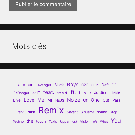
Mots clés
Boys
Album
Black
Daft
Avenger
C2C
DE
A
Club
feat.
ft.
Justice
edIT
I
EdBanger
free dl
In
Linkin
It
Love
Me
Noize
One
Live
Mr
Of
Out
Para
NEUS
Remix
Punk
Park
Savant
sound
Siriusmo
stop
You
the
touch
Techno
Toxic
Uppermost
Vision
We
What