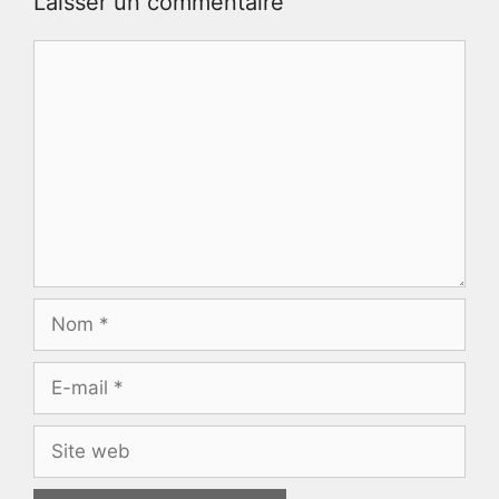
Laisser un commentaire
Commentaire
Nom
E-
mail
Site
web