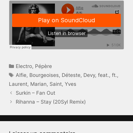
Catégories
Electro
,
Pépère
Étiquettes
Alfie
,
Bourgeoises
,
Déteste
,
Devy
,
feat.
,
ft.
,
Laurent
,
Marian
,
Saint
,
Yves
Surkin – Fan Out
Rihanna – Stay (20Syl Remix)