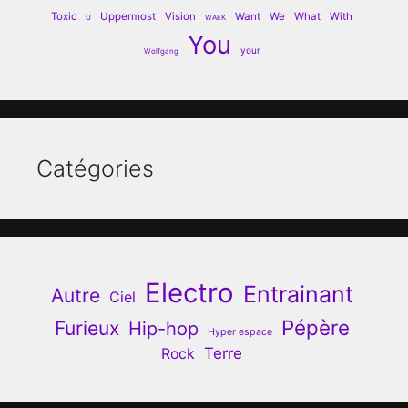
Toxic
Uppermost
Vision
Want
We
What
With
U
WAEK
You
your
Wolfgang
Catégories
Electro
Entrainant
Autre
Ciel
Pépère
Furieux
Hip-hop
Hyper espace
Terre
Rock