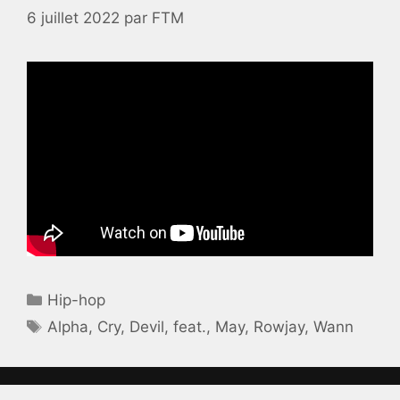
6 juillet 2022
par
FTM
Catégories
Hip-hop
Étiquettes
Alpha
,
Cry
,
Devil
,
feat.
,
May
,
Rowjay
,
Wann