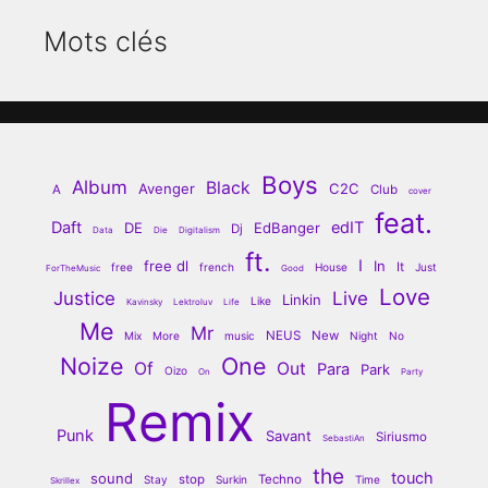
Mots clés
Boys
Album
Black
Avenger
C2C
A
Club
cover
feat.
Daft
edIT
DE
EdBanger
Dj
Data
Die
Digitalism
ft.
I
free dl
In
It
free
french
House
Just
ForTheMusic
Good
Love
Justice
Live
Linkin
Like
Kavinsky
Lektroluv
Life
Me
Mr
NEUS
New
Mix
More
music
Night
No
Noize
One
Of
Out
Para
Park
Oizo
On
Party
Remix
Punk
Savant
Siriusmo
SebastiAn
the
touch
sound
stop
Techno
Stay
Surkin
Time
Skrillex