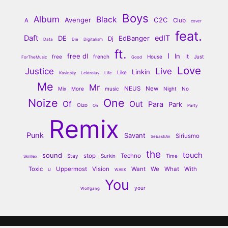
Boys
Album
Black
Avenger
C2C
A
Club
cover
feat.
Daft
edIT
DE
EdBanger
Dj
Data
Die
Digitalism
ft.
I
free dl
In
It
free
french
House
Just
ForTheMusic
Good
Love
Justice
Live
Linkin
Like
Kavinsky
Lektroluv
Life
Me
Mr
NEUS
New
Mix
More
music
Night
No
Noize
One
Of
Out
Para
Park
Oizo
On
Party
Remix
Punk
Savant
Siriusmo
SebastiAn
the
touch
sound
stop
Techno
Stay
Surkin
Time
Skrillex
Toxic
Uppermost
Vision
Want
We
What
With
U
WAEK
You
your
Wolfgang