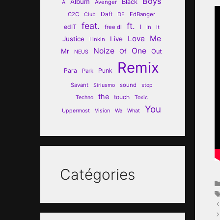
Boys
Album
Black
Avenger
A
Daft
C2C
DE
EdBanger
Club
feat.
ft.
edIT
I
free dl
In
It
Love
Me
Justice
Live
Linkin
Noize
One
Mr
Of
Out
NEUS
Remix
Para
Punk
Park
Savant
sound
Siriusmo
stop
the
touch
Techno
Toxic
You
Uppermost
Vision
We
What
Catégories