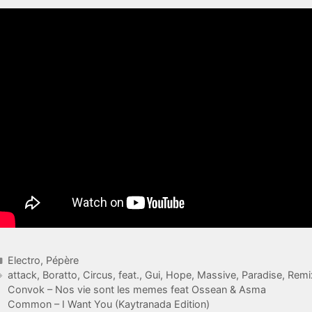
Catégories
Electro
,
Pépère
Étiquettes
attack
,
Boratto
,
Circus
,
feat.
,
Gui
,
Hope
,
Massive
,
Paradise
,
Remi
Convok – Nos vie sont les memes feat Ossean & Asma
Common – I Want You (Kaytranada Edition)