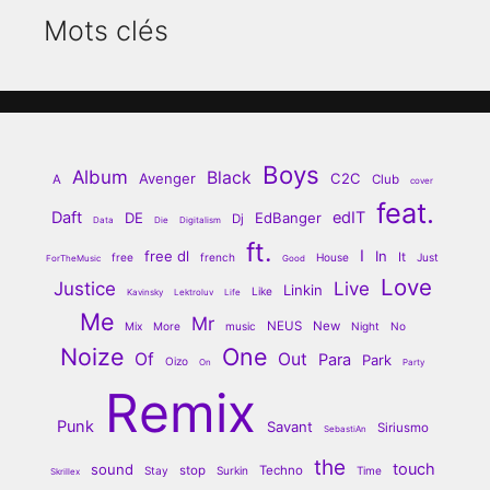
Mots clés
Boys
Album
Black
Avenger
C2C
A
Club
cover
feat.
Daft
edIT
DE
EdBanger
Dj
Data
Die
Digitalism
ft.
I
free dl
In
It
free
french
House
Just
ForTheMusic
Good
Love
Justice
Live
Linkin
Like
Kavinsky
Lektroluv
Life
Me
Mr
NEUS
New
Mix
More
music
Night
No
Noize
One
Of
Out
Para
Park
Oizo
On
Party
Remix
Punk
Savant
Siriusmo
SebastiAn
the
touch
sound
stop
Techno
Stay
Surkin
Time
Skrillex