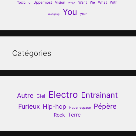
Toxic
Uppermost
Vision
Want
We
What
With
U
WAEK
You
your
Wolfgang
Catégories
Electro
Entrainant
Autre
Ciel
Pépère
Furieux
Hip-hop
Hyper espace
Terre
Rock