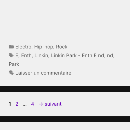
Catégories
Electro
,
Hip-hop
,
Rock
Étiquettes
E
,
Enth
,
Linkin
,
Linkin Park - Enth E nd
,
nd
,
Park
Laisser un commentaire
Page
Page
Page
1
2
…
4
→
suivant