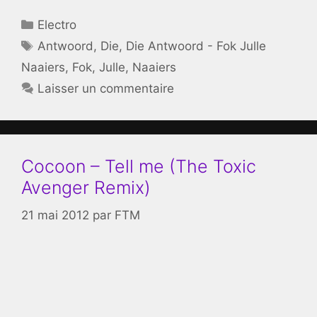
Catégories
Electro
Étiquettes
Antwoord
,
Die
,
Die Antwoord - Fok Julle
Naaiers
,
Fok
,
Julle
,
Naaiers
Laisser un commentaire
Cocoon – Tell me (The Toxic
Avenger Remix)
21 mai 2012
par
FTM