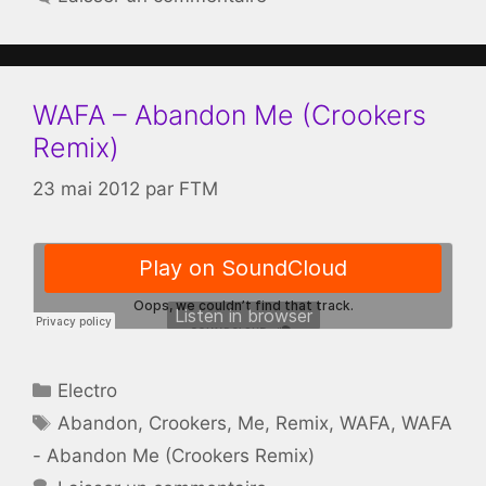
WAFA – Abandon Me (Crookers
Remix)
23 mai 2012
par
FTM
Catégories
Electro
Étiquettes
Abandon
,
Crookers
,
Me
,
Remix
,
WAFA
,
WAFA
- Abandon Me (Crookers Remix)