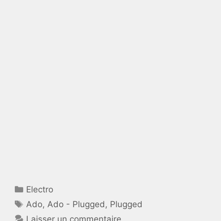
Catégories
Electro
Étiquettes
Ado
,
Ado - Plugged
,
Plugged
Laisser un commentaire