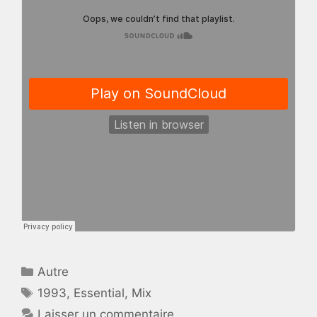
Catégories
Autre
Étiquettes
1993
,
Essential
,
Mix
Laisser un commentaire