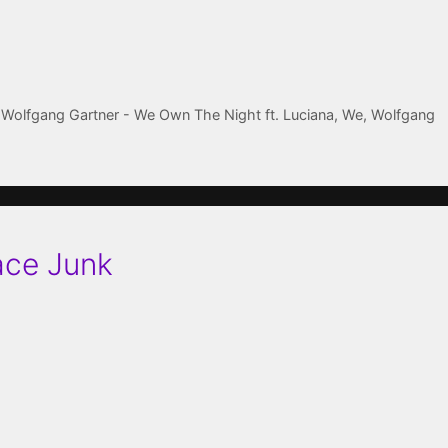
 Wolfgang Gartner - We Own The Night ft. Luciana
,
We
,
Wolfgang
ace Junk