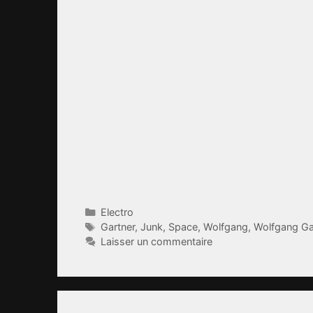
Catégories
Electro
Étiquettes
Gartner
,
Junk
,
Space
,
Wolfgang
,
Wolfgang Ga
Laisser un commentaire