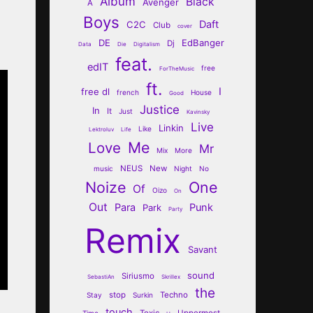
Album
Black
Avenger
A
Boys
Daft
C2C
Club
cover
DE
EdBanger
Dj
Data
Die
Digitalism
feat.
edIT
free
ForTheMusic
ft.
I
free dl
french
House
Good
Justice
In
It
Just
Kavinsky
Live
Linkin
Like
Lektroluv
Life
Me
Love
Mr
Mix
More
NEUS
New
music
Night
No
Noize
One
Of
Oizo
On
Out
Para
Punk
Park
Party
Remix
Savant
sound
Siriusmo
SebastiAn
Skrillex
the
stop
Techno
Stay
Surkin
touch
Toxic
Uppermost
Time