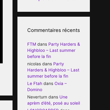
Commentaires récents
FTM
dans
Party Harders &
Highbloo – Last summer
before la fin
nicolas
dans
Party
Harders & Highbloo – Last
summer before la fin
Le Ftah
dans
Oxia –
Domino
Neverturn
dans
Une
aprèm d’été, posé au soleil