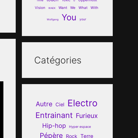
U
Vision
Want
We
What
With
WAEK
You
your
Wolfgang
Catégories
Electro
Autre
Ciel
Entrainant
Furieux
Hip-hop
Hyper espace
Pépère
Terre
Rock