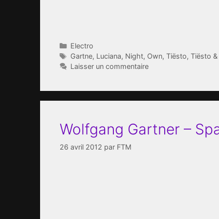
Catégories
Electro
Étiquettes
Gartne
,
Luciana
,
Night
,
Own
,
Tiësto
,
Tiësto &
Laisser un commentaire
Wolfgang Gartner – Sp
26 avril 2012
par
FTM