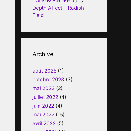
LONGBOARDER
dans
Depth Affect – Radish
Field
Archive
août 2025
(1)
octobre 2023
(3)
mai 2023
(2)
juillet 2022
(4)
juin 2022
(4)
mai 2022
(15)
avril 2022
(5)