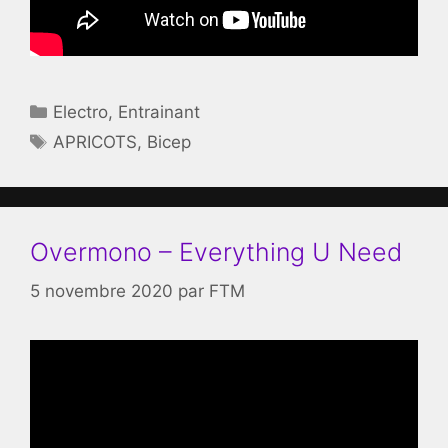
Catégories
Electro
,
Entrainant
Étiquettes
APRICOTS
,
Bicep
Overmono – Everything U Need
5 novembre 2020
par
FTM