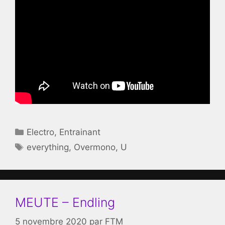
Catégories
Electro
,
Entrainant
Étiquettes
everything
,
Overmono
,
U
MEUTE – Endling
5 novembre 2020
par
FTM