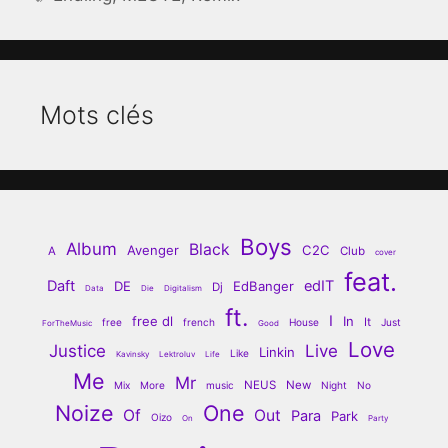
Mots clés
Boys
Album
Black
Avenger
C2C
A
Club
cover
feat.
Daft
edIT
DE
EdBanger
Dj
Data
Die
Digitalism
ft.
I
free dl
In
It
free
french
House
Just
ForTheMusic
Good
Love
Justice
Live
Linkin
Like
Kavinsky
Lektroluv
Life
Me
Mr
NEUS
New
Mix
More
music
Night
No
Noize
One
Of
Out
Para
Park
Oizo
On
Party