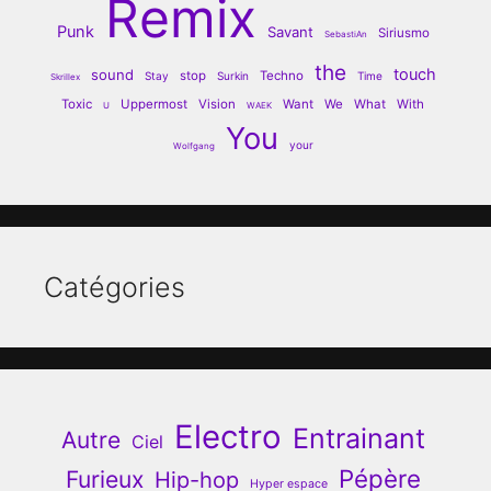
Remix
Punk
Savant
Siriusmo
SebastiAn
the
touch
sound
stop
Techno
Stay
Surkin
Time
Skrillex
Toxic
Uppermost
Vision
Want
We
What
With
U
WAEK
You
your
Wolfgang
Catégories
Electro
Entrainant
Autre
Ciel
Pépère
Furieux
Hip-hop
Hyper espace