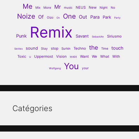
Me
Mr
NEUS
New
Mix
More
music
Night
No
Noize
One
Of
Out
Para
Park
Oizo
On
Party
Remix
Punk
Savant
Siriusmo
SebastiAn
the
touch
sound
stop
Techno
Stay
Surkin
Time
Skrillex
Toxic
Uppermost
Vision
Want
We
What
With
U
WAEK
You
your
Wolfgang
Catégories