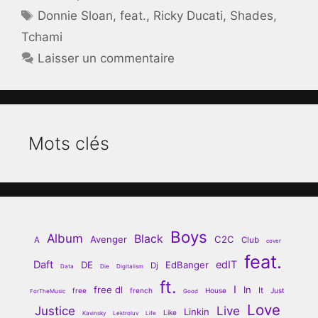
Étiquettes
Donnie Sloan
,
feat.
,
Ricky Ducati
,
Shades
,
Tchami
Laisser un commentaire
Mots clés
Boys
Album
Black
Avenger
C2C
A
Club
cover
feat.
Daft
edIT
DE
EdBanger
Dj
Data
Die
Digitalism
ft.
I
free dl
In
It
free
french
House
Just
ForTheMusic
Good
Love
Justice
Live
Linkin
Like
Kavinsky
Lektroluv
Life