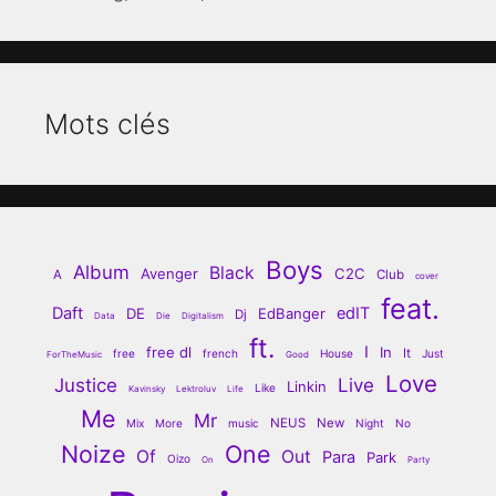
Mots clés
Boys
Album
Black
Avenger
C2C
A
Club
cover
feat.
Daft
edIT
DE
EdBanger
Dj
Data
Die
Digitalism
ft.
I
free dl
In
It
free
french
House
Just
ForTheMusic
Good
Love
Justice
Live
Linkin
Like
Kavinsky
Lektroluv
Life
Me
Mr
NEUS
New
Mix
More
music
Night
No
Noize
One
Of
Out
Para
Park
Oizo
On
Party