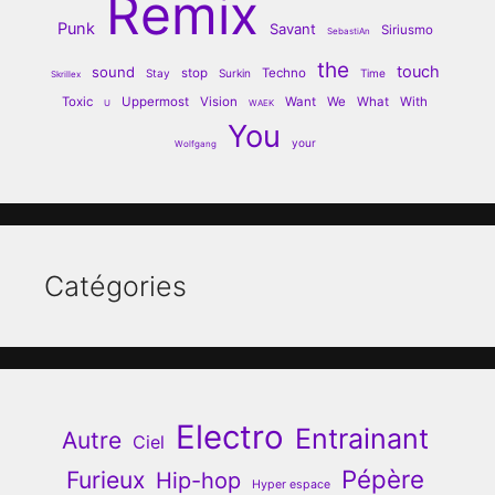
Remix
Punk
Savant
Siriusmo
SebastiAn
the
touch
sound
stop
Techno
Stay
Surkin
Time
Skrillex
Toxic
Uppermost
Vision
Want
We
What
With
U
WAEK
You
your
Wolfgang
Catégories
Electro
Entrainant
Autre
Ciel
Pépère
Furieux
Hip-hop
Hyper espace