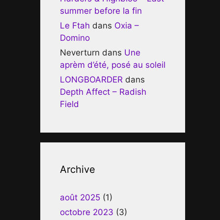
summer before la fin
Le Ftah
dans
Oxia –
Domino
Neverturn
dans
Une
aprèm d’été, posé au soleil
LONGBOARDER
dans
Depth Affect – Radish
Field
Archive
août 2025
(1)
octobre 2023
(3)