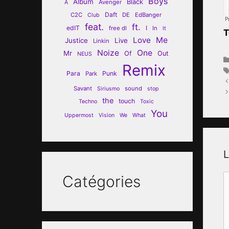
Boys
Album
Black
Avenger
A
Daft
C2C
DE
EdBanger
Club
feat.
ft.
edIT
I
free dl
In
It
T
Love
Me
Justice
Live
Linkin
Noize
One
Mr
Of
Out
NEUS
Remix
Para
Punk
Park
Savant
sound
Siriusmo
stop
the
touch
Techno
Toxic
You
Uppermost
Vision
We
What
L
Catégories
C