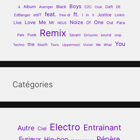
Boys
Album
Black
Daft
Avenger
C2C
DE
A
Club
feat.
ft.
Justice
edIT
I
EdBanger
free dl
In
Linkin
It
Love
Me
Noize
One
Live
Mr
Of
Out
Para
NEUS
Remix
Punk
Park
Savant
sound
Siriusmo
stop
You
the
touch
Techno
Toxic
Uppermost
Vision
We
What
Catégories
Electro
Entrainant
Autre
Ciel
Pépère
Furieux
Hip-hop