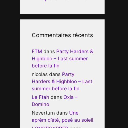
Commentaires récents
FTM
dans
Party Harders &
Highbloo – Last summer
before la fin
nicolas
dans
Party
Harders & Highbloo – Last
summer before la fin
Le Ftah
dans
Oxia –
Domino
Neverturn
dans
Une
aprèm d’été, posé au soleil