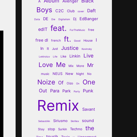
Album
Black
Avenger
A
Boys
Daft
C2C
Club
cover
DE
EdBanger
Dj
Data
Die
Digitalism
feat.
edIT
free
ForTheMusic
ft.
I
free dl
french
House
Good
Justice
In
It
Just
Kavinsky
Live
Linkin
Like
Lektroluv
Life
Me
Love
Mr
Mix
More
NEUS
New
music
Night
No
Noize
One
Of
Oizo
On
Out
Para
Punk
Park
Party
Remix
Savant
sound
Siriusmo
SebastiAn
Skrillex
the
stop
Techno
Stay
Surkin
touch
Toxic
Uppermost
Time