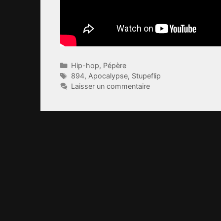
Catégories
Hip-hop
,
Pépère
Étiquettes
894
,
Apocalypse
,
Stupeflip
Laisser un commentaire