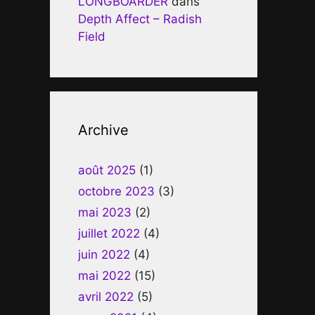
LONGBOARDER
dans
Depth Affect – Radish
Field
Archive
août 2025
(1)
octobre 2023
(3)
mai 2023
(2)
juillet 2022
(4)
juin 2022
(4)
mai 2022
(15)
avril 2022
(5)