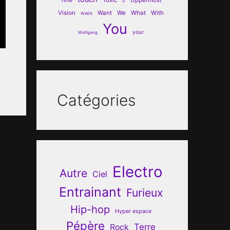
U
Vision
Want
We
What
With
WAEK
You
your
Wolfgang
Catégories
Electro
Autre
Ciel
Entrainant
Furieux
Hip-hop
Hyper espace
Pépère
Terre
Rock