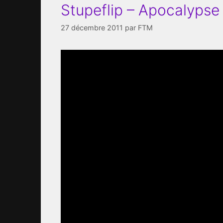
Stupeflip – Apocalypse
27 décembre 2011
par
FTM