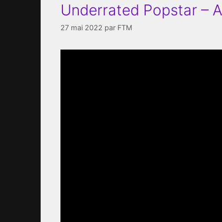
Underrated Popstar – 
27 mai 2022
par
FTM