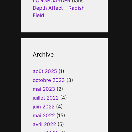
LONGBOARDER
dans
Depth Affect – Radish
Field
Archive
août 2025
(1)
octobre 2023
(3)
mai 2023
(2)
juillet 2022
(4)
juin 2022
(4)
mai 2022
(15)
avril 2022
(5)