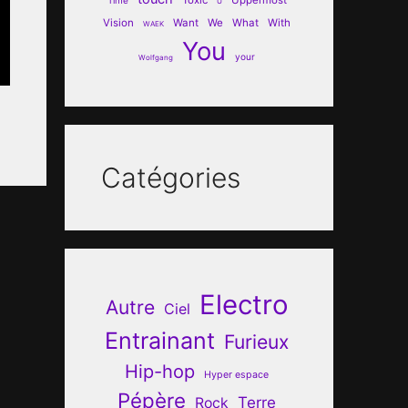
U
Vision
Want
We
What
With
WAEK
You
your
Wolfgang
Catégories
Electro
Autre
Ciel
Entrainant
Furieux
Hip-hop
Hyper espace
Pépère
Terre
Rock