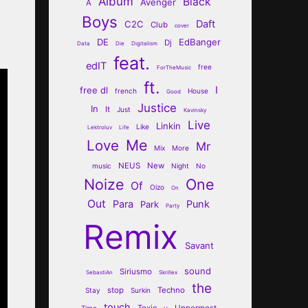
Album
Black
Avenger
A
Boys
Daft
C2C
Club
cover
DE
EdBanger
Dj
Data
Die
Digitalism
feat.
edIT
free
ForTheMusic
ft.
I
free dl
french
House
Good
Justice
In
It
Just
Kavinsky
Live
Linkin
Like
Lektroluv
Life
Me
Love
Mr
Mix
More
NEUS
New
music
Night
No
Noize
One
Of
Oizo
On
Out
Para
Punk
Park
Party
Remix
Savant
sound
Siriusmo
SebastiAn
Skrillex
the
stop
Techno
Stay
Surkin
touch
Toxic
Uppermost
Time