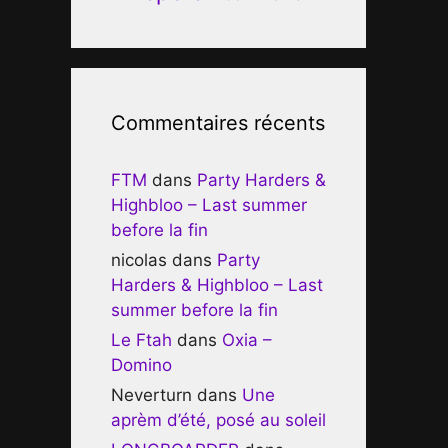
Commentaires récents
FTM
dans
Party Harders &
Highbloo – Last summer
before la fin
nicolas
dans
Party
Harders & Highbloo – Last
summer before la fin
Le Ftah
dans
Oxia –
Domino
Neverturn
dans
Une
aprèm d’été, posé au soleil