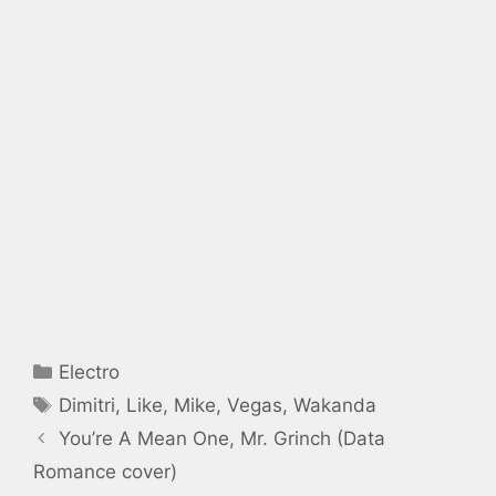
Catégories
Electro
Étiquettes
Dimitri
,
Like
,
Mike
,
Vegas
,
Wakanda
You’re A Mean One, Mr. Grinch (Data
Romance cover)