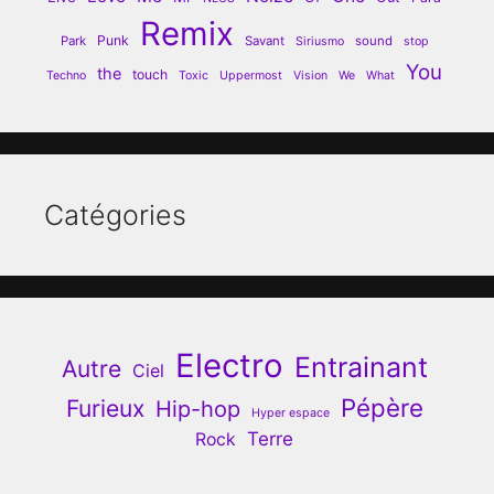
Remix
Punk
Park
Savant
sound
Siriusmo
stop
You
the
touch
Techno
Toxic
Uppermost
Vision
We
What
Catégories
Electro
Entrainant
Autre
Ciel
Pépère
Furieux
Hip-hop
Hyper espace
Terre
Rock