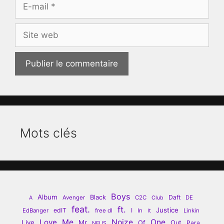
E-
mail
Site
web
Mots clés
Boys
Album
Black
Daft
Avenger
C2C
DE
A
Club
feat.
ft.
Justice
edIT
I
EdBanger
free dl
In
Linkin
It
Love
Me
Noize
One
Live
Mr
Of
Out
Para
NEUS