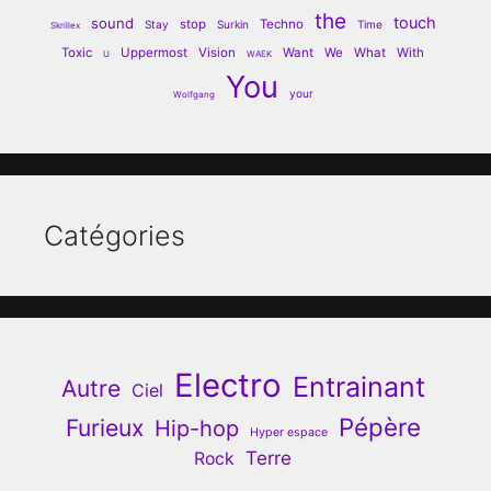
the
touch
sound
stop
Techno
Stay
Surkin
Time
Skrillex
Toxic
Uppermost
Vision
Want
We
What
With
U
WAEK
You
your
Wolfgang
Catégories
Electro
Entrainant
Autre
Ciel
Pépère
Furieux
Hip-hop
Hyper espace
Terre
Rock