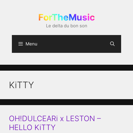
Aller
au
ForTheMusic
contenu
Le delta du bon son
Menu
KiTTY
OH!DULCEARi x LESTON –
HELLO KiTTY