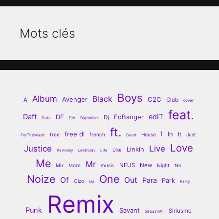
Mots clés
Boys
Album
Black
Avenger
C2C
A
Club
cover
feat.
Daft
edIT
DE
EdBanger
Dj
Data
Die
Digitalism
ft.
I
free dl
In
It
free
french
House
Just
ForTheMusic
Good
Love
Justice
Live
Linkin
Like
Kavinsky
Lektroluv
Life
Me
Mr
NEUS
New
Mix
More
music
Night
No
Noize
One
Of
Out
Para
Park
Oizo
On
Party
Remix
Punk
Savant
Siriusmo
SebastiAn