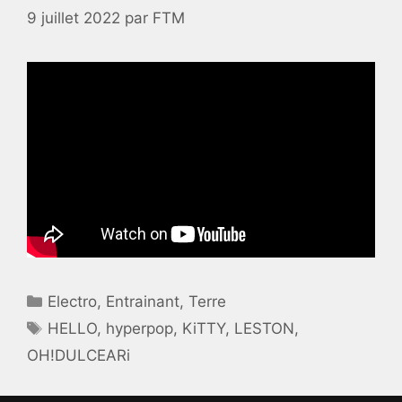
9 juillet 2022
par
FTM
Catégories
Electro
,
Entrainant
,
Terre
Étiquettes
HELLO
,
hyperpop
,
KiTTY
,
LESTON
,
OH!DULCEARi