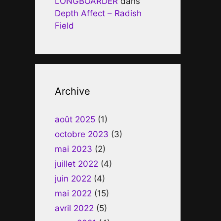
LONGBOARDER
dans
Depth Affect – Radish
Field
Archive
août 2025
(1)
octobre 2023
(3)
mai 2023
(2)
juillet 2022
(4)
juin 2022
(4)
mai 2022
(15)
avril 2022
(5)