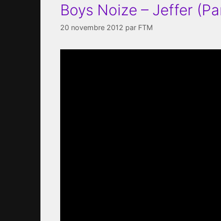
Boys Noize – Jeffer (P
20 novembre 2012
par
FTM