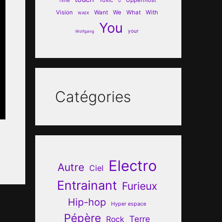
U
Vision
Want
We
What
With
WAEK
You
your
Wolfgang
Catégories
Electro
Autre
Ciel
Entrainant
Furieux
Hip-hop
Hyper espace
Pépère
Terre
Rock