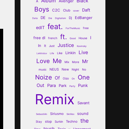
Album
Black
Avenger
A
Boys
Daft
C2C
Club
cover
DE
EdBanger
Dj
Data
Die
Digitalism
feat.
edIT
free
ForTheMusic
ft.
I
free dl
french
House
Good
Justice
In
It
Just
Kavinsky
Live
Linkin
Like
Lektroluv
Life
Me
Love
Mr
Mix
More
NEUS
New
music
Night
No
Noize
One
Of
Oizo
On
Out
Para
Punk
Park
Party
Remix
Savant
sound
Siriusmo
SebastiAn
Skrillex
the
stop
Techno
Stay
Surkin
touch
Toxic
Uppermost
Time