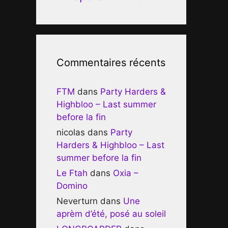
Commentaires récents
FTM
dans
Party Harders &
Highbloo – Last summer
before la fin
nicolas
dans
Party
Harders & Highbloo – Last
summer before la fin
Le Ftah
dans
Oxia –
Domino
Neverturn
dans
Une
aprèm d’été, posé au soleil