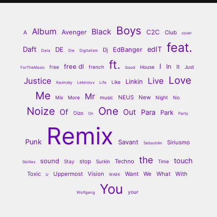
Boys
Album
Black
Avenger
C2C
A
Club
cover
feat.
Daft
edIT
DE
EdBanger
Dj
Data
Die
Digitalism
ft.
I
free dl
In
It
free
french
House
Just
ForTheMusic
Good
Love
Justice
Live
Linkin
Like
Kavinsky
Lektroluv
Life
Me
Mr
NEUS
New
Mix
More
music
Night
No
Noize
One
Of
Out
Para
Park
Oizo
On
Party
Remix
Punk
Savant
Siriusmo
SebastiAn
the
touch
sound
stop
Techno
Stay
Surkin
Time
Skrillex
Toxic
Uppermost
Vision
Want
We
What
With
U
WAEK
You
your
Wolfgang