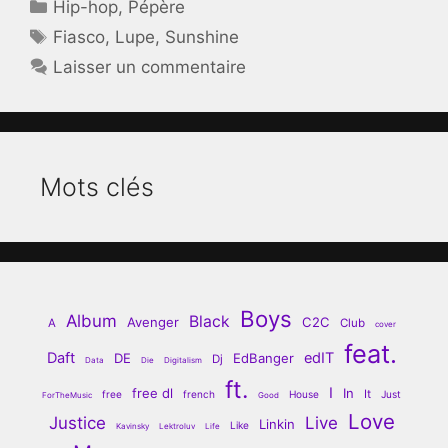
Catégories
Hip-hop
,
Pépère
Étiquettes
Fiasco
,
Lupe
,
Sunshine
Laisser un commentaire
Mots clés
Boys
Album
Black
Avenger
C2C
A
Club
cover
feat.
Daft
edIT
DE
EdBanger
Dj
Data
Die
Digitalism
ft.
I
free dl
In
It
free
french
House
Just
ForTheMusic
Good
Love
Justice
Live
Linkin
Like
Kavinsky
Lektroluv
Life