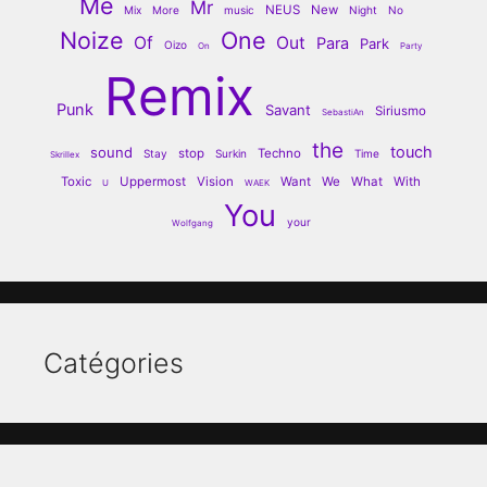
Me
Mr
NEUS
New
Mix
More
music
Night
No
Noize
One
Of
Out
Para
Park
Oizo
On
Party
Remix
Punk
Savant
Siriusmo
SebastiAn
the
touch
sound
stop
Techno
Stay
Surkin
Time
Skrillex
Toxic
Uppermost
Vision
Want
We
What
With
U
WAEK
You
your
Wolfgang
Catégories