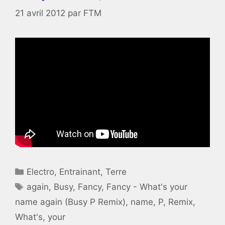
21 avril 2012
par
FTM
Catégories
Electro
,
Entrainant
,
Terre
Étiquettes
again
,
Busy
,
Fancy
,
Fancy - What's your
name again (Busy P Remix)
,
name
,
P
,
Remix
,
What's
,
your