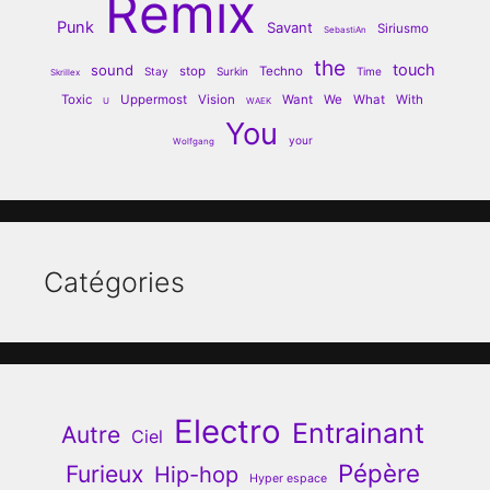
Remix
Punk
Savant
Siriusmo
SebastiAn
the
touch
sound
stop
Techno
Stay
Surkin
Time
Skrillex
Toxic
Uppermost
Vision
Want
We
What
With
U
WAEK
You
your
Wolfgang
Catégories
Electro
Entrainant
Autre
Ciel
Pépère
Furieux
Hip-hop
Hyper espace