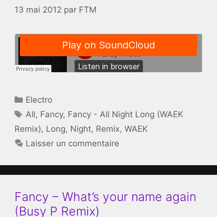
13 mai 2012
par
FTM
Catégories
Electro
Étiquettes
All
,
Fancy
,
Fancy - All Night Long (WAEK
Remix)
,
Long
,
Night
,
Remix
,
WAEK
Laisser un commentaire
Fancy – What’s your name again
(Busy P Remix)