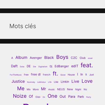
Mots clés
Boys
Album
Black
Avenger
C2C
A
Club
cover
feat.
Daft
edIT
DE
EdBanger
Dj
Data
Die
Digitalism
ft.
I
free dl
In
It
free
french
House
Just
ForTheMusic
Good
Love
Justice
Live
Linkin
Like
Kavinsky
Lektroluv
Life
Me
Mr
NEUS
New
Mix
More
music
Night
No
Noize
One
Of
Out
Para
Park
Oizo
On
Party