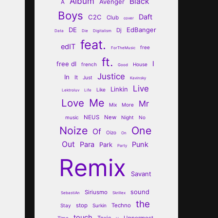
Album
Black
Avenger
A
Boys
Daft
C2C
Club
cover
DE
EdBanger
Dj
Data
Die
Digitalism
feat.
edIT
free
ForTheMusic
ft.
I
free dl
french
House
Good
Justice
In
It
Just
Kavinsky
Live
Linkin
Like
Lektroluv
Life
Me
Love
Mr
Mix
More
NEUS
New
music
Night
No
Noize
One
Of
Oizo
On
Out
Para
Punk
Park
Party
Remix
Savant
sound
Siriusmo
SebastiAn
Skrillex
the
stop
Techno
Stay
Surkin
touch
Toxic
Uppermost
Time