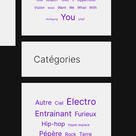
U
Vision
Want
We
What
With
WAEK
You
your
Wolfgang
Catégories
Electro
Autre
Ciel
Entrainant
Furieux
Hip-hop
Hyper espace
Pépère
Terre
Rock