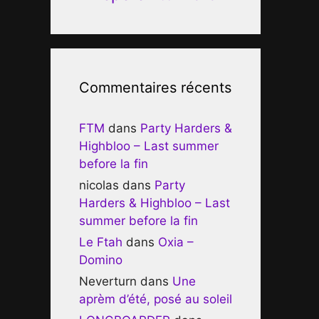
Commentaires récents
FTM
dans
Party Harders &
Highbloo – Last summer
before la fin
nicolas
dans
Party
Harders & Highbloo – Last
summer before la fin
Le Ftah
dans
Oxia –
Domino
Neverturn
dans
Une
aprèm d’été, posé au soleil