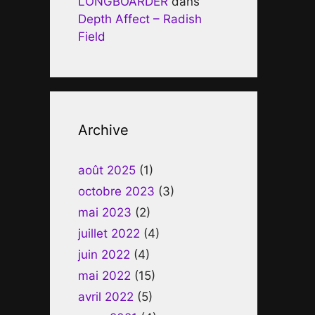
LONGBOARDER
dans
Depth Affect – Radish
Field
Archive
août 2025
(1)
octobre 2023
(3)
mai 2023
(2)
juillet 2022
(4)
juin 2022
(4)
mai 2022
(15)
avril 2022
(5)