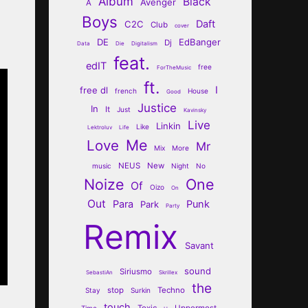
Album
Black
Avenger
A
Boys
Daft
C2C
Club
cover
DE
EdBanger
Dj
Data
Die
Digitalism
feat.
edIT
free
ForTheMusic
ft.
I
free dl
french
House
Good
Justice
In
It
Just
Kavinsky
Live
Linkin
Like
Lektroluv
Life
Me
Love
Mr
Mix
More
NEUS
New
music
Night
No
Noize
One
Of
Oizo
On
Out
Para
Punk
Park
Party
Remix
Savant
sound
Siriusmo
SebastiAn
Skrillex
the
stop
Techno
Stay
Surkin
touch
Toxic
Uppermost
Time