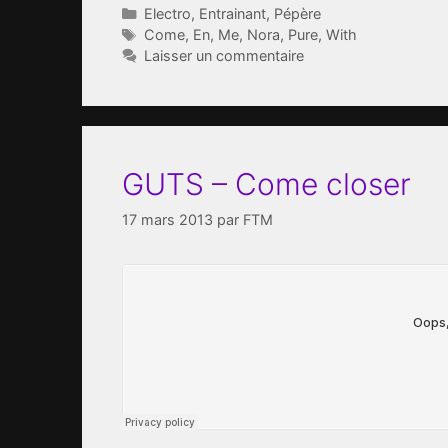
Catégories
Electro
,
Entrainant
,
Pépère
Étiquettes
Come
,
En
,
Me
,
Nora
,
Pure
,
With
Laisser un commentaire
GUTS – Come closer
17 mars 2013
par
FTM