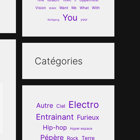
U
Vision
Want
We
What
With
WAEK
You
your
Wolfgang
Catégories
Electro
Autre
Ciel
Entrainant
Furieux
Hip-hop
Hyper espace
Pépère
Terre
Rock