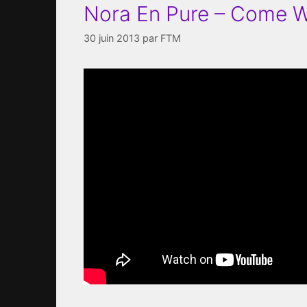
Nora En Pure – Come 
30 juin 2013
par
FTM