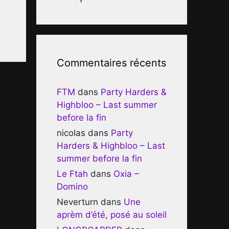
Commentaires récents
FTM
dans
Party Harders &
Highbloo – Last summer
before la fin
nicolas
dans
Party
Harders & Highbloo – Last
summer before la fin
Le Ftah
dans
Oxia –
Domino
Neverturn
dans
Une
aprèm d’été, posé au soleil