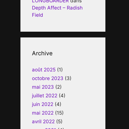
LONGBOARDER
dans
Depth Affect – Radish
Field
Archive
août 2025
(1)
octobre 2023
(3)
mai 2023
(2)
juillet 2022
(4)
juin 2022
(4)
mai 2022
(15)
avril 2022
(5)