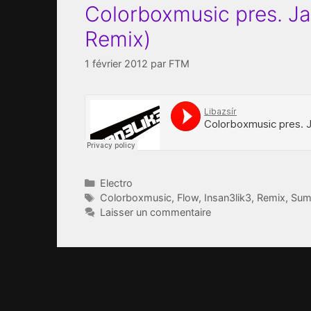
Colorboxmusic pres. Ja
Remix)
1 février 2012
par
FTM
Catégories
Electro
Étiquettes
Colorboxmusic
,
Flow
,
Insan3lik3
,
Remix
,
Sum
Laisser un commentaire