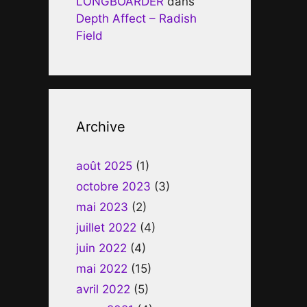
LONGBOARDER
dans
Depth Affect – Radish
Field
Archive
août 2025
(1)
octobre 2023
(3)
mai 2023
(2)
juillet 2022
(4)
juin 2022
(4)
mai 2022
(15)
avril 2022
(5)