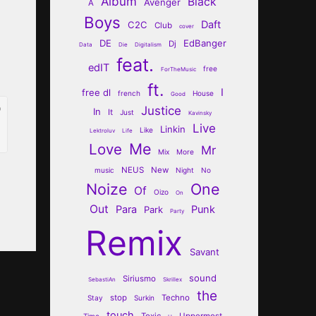
Album
Black
Avenger
A
Boys
Daft
C2C
Club
cover
DE
EdBanger
Dj
Data
Die
Digitalism
feat.
edIT
free
ForTheMusic
ft.
I
free dl
french
House
Good
Justice
In
It
Just
Kavinsky
Live
Linkin
Like
Lektroluv
Life
Me
Love
Mr
Mix
More
NEUS
New
music
Night
No
Noize
One
Of
Oizo
On
Out
Para
Punk
Park
Party
Remix
Savant
sound
Siriusmo
SebastiAn
Skrillex
the
stop
Techno
Stay
Surkin
touch
Toxic
Uppermost
Time