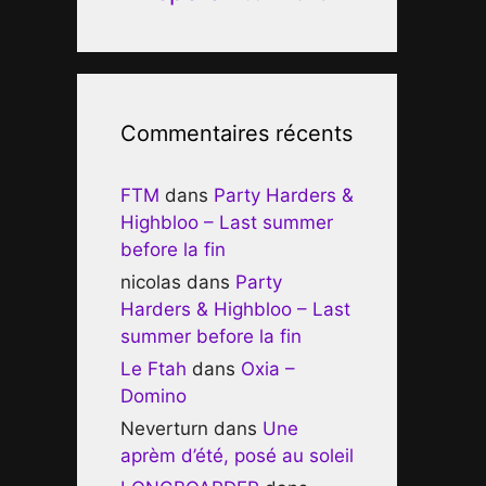
Commentaires récents
FTM
dans
Party Harders &
Highbloo – Last summer
before la fin
nicolas
dans
Party
Harders & Highbloo – Last
summer before la fin
Le Ftah
dans
Oxia –
Domino
Neverturn
dans
Une
aprèm d’été, posé au soleil