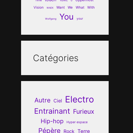
U
Vision
Want
We
What
With
WAEK
You
your
Wolfgang
Catégories
Electro
Autre
Ciel
Entrainant
Furieux
Hip-hop
Hyper espace
Pépère
Terre
Rock