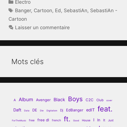
Catégories
Electro
Étiquettes
Banger
,
Cartoon
,
Ed
,
SebastiAn
,
SebastiAn -
Cartoon
Laisser un commentaire
Mots clés
Boys
Album
Black
Avenger
C2C
A
Club
cover
feat.
Daft
edIT
DE
EdBanger
Dj
Data
Die
Digitalism
ft.
I
free dl
In
It
free
french
House
Just
ForTheMusic
Good