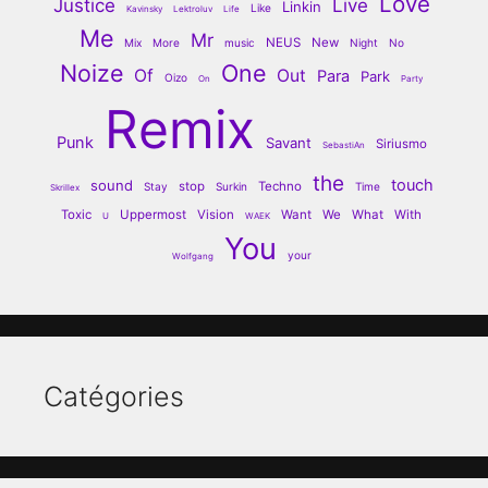
Love
Justice
Live
Linkin
Like
Kavinsky
Lektroluv
Life
Me
Mr
NEUS
New
Mix
More
music
Night
No
Noize
One
Of
Out
Para
Park
Oizo
On
Party
Remix
Punk
Savant
Siriusmo
SebastiAn
the
touch
sound
stop
Techno
Stay
Surkin
Time
Skrillex
Toxic
Uppermost
Vision
Want
We
What
With
U
WAEK
You
your
Wolfgang
Catégories