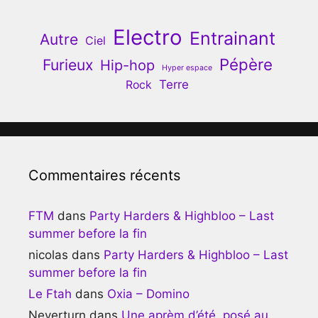
Electro
Entrainant
Autre
Ciel
Pépère
Furieux
Hip-hop
Hyper espace
Terre
Rock
Commentaires récents
FTM
dans
Party Harders & Highbloo – Last
summer before la fin
nicolas
dans
Party Harders & Highbloo – Last
summer before la fin
Le Ftah
dans
Oxia – Domino
Neverturn
dans
Une aprèm d’été, posé au