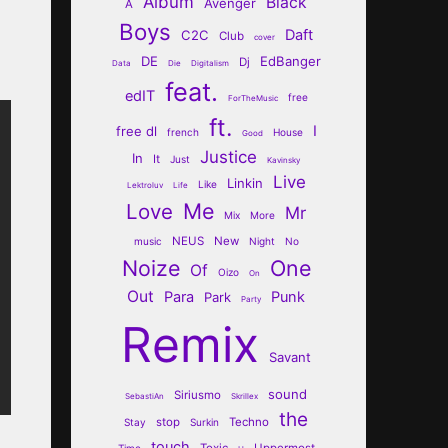
Album
Black
Avenger
A
Boys
Daft
C2C
Club
cover
DE
EdBanger
Dj
Data
Die
Digitalism
feat.
edIT
free
ForTheMusic
ft.
I
free dl
french
House
Good
Justice
In
It
Just
Kavinsky
Live
Linkin
Like
Lektroluv
Life
Me
Love
Mr
Mix
More
NEUS
New
music
Night
No
Noize
One
Of
Oizo
On
Out
Para
Punk
Park
Party
Remix
Savant
sound
Siriusmo
SebastiAn
Skrillex
the
stop
Techno
Stay
Surkin
touch
Toxic
Uppermost
Time