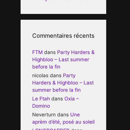
Commentaires récents
FTM
dans
Party Harders &
Highbloo – Last summer
before la fin
nicolas
dans
Party
Harders & Highbloo – Last
summer before la fin
Le Ftah
dans
Oxia –
Domino
Neverturn
dans
Une
aprèm d’été, posé au soleil