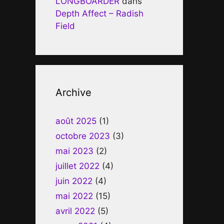
LONGBOARDER
dans
Depth Affect – Radish
Field
Archive
août 2025
(1)
octobre 2023
(3)
mai 2023
(2)
juillet 2022
(4)
juin 2022
(4)
mai 2022
(15)
avril 2022
(5)