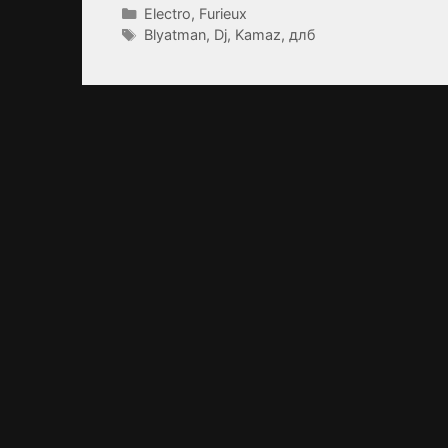
Catégories
Electro
,
Furieux
Étiquettes
Blyatman
,
Dj
,
Kamaz
,
длб