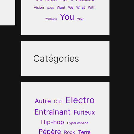
U
Vision
Want
We
What
With
WAEK
You
your
Wolfgang
Catégories
Electro
Autre
Ciel
Entrainant
Furieux
Hip-hop
Hyper espace
Pépère
Terre
Rock