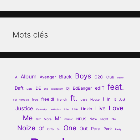
Mots clés
Boys
Album
Black
Avenger
C2C
A
Club
cover
feat.
Daft
edIT
DE
EdBanger
Dj
Data
Die
Digitalism
ft.
I
free dl
In
It
free
french
House
Just
ForTheMusic
Good
Love
Justice
Live
Linkin
Like
Kavinsky
Lektroluv
Life
Me
Mr
NEUS
New
Mix
More
music
Night
No
Noize
One
Of
Out
Para
Park
Oizo
On
Party