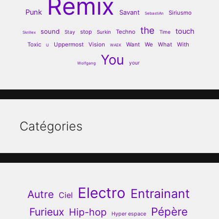
Remix
Punk
Savant
Siriusmo
SebastiAn
the
touch
sound
stop
Techno
Stay
Surkin
Time
Skrillex
Toxic
Uppermost
Vision
Want
We
What
With
U
WAEK
You
your
Wolfgang
Catégories
Electro
Entrainant
Autre
Ciel
Pépère
Furieux
Hip-hop
Hyper espace