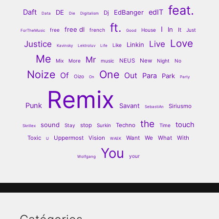
feat.
Daft
edIT
DE
EdBanger
Dj
Data
Die
Digitalism
ft.
I
free dl
In
It
free
french
House
Just
ForTheMusic
Good
Love
Justice
Live
Linkin
Like
Kavinsky
Lektroluv
Life
Me
Mr
NEUS
New
Mix
More
music
Night
No
Noize
One
Of
Out
Para
Park
Oizo
On
Party
Remix
Punk
Savant
Siriusmo
SebastiAn
the
touch
sound
stop
Techno
Stay
Surkin
Time
Skrillex
Toxic
Uppermost
Vision
Want
We
What
With
U
WAEK
You
your
Wolfgang