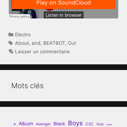
Catégories
Electro
Étiquettes
About
,
and
,
BEATBOT
,
Out
Laisser un commentaire
Mots clés
Boys
Album
Black
Avenger
C2C
A
Club
cover