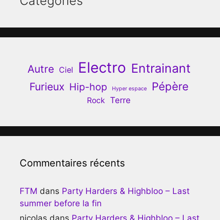
Catégories
Electro
Entrainant
Autre
Ciel
Pépère
Furieux
Hip-hop
Hyper espace
Terre
Rock
Commentaires récents
FTM
dans
Party Harders & Highbloo – Last
summer before la fin
nicolas
dans
Party Harders & Highbloo – Last