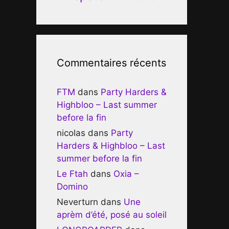
Commentaires récents
FTM
dans
Party Harders &
Highbloo – Last summer
before la fin
nicolas
dans
Party
Harders & Highbloo – Last
summer before la fin
Le Ftah
dans
Oxia –
Domino
Neverturn
dans
Une
aprèm d’été, posé au soleil