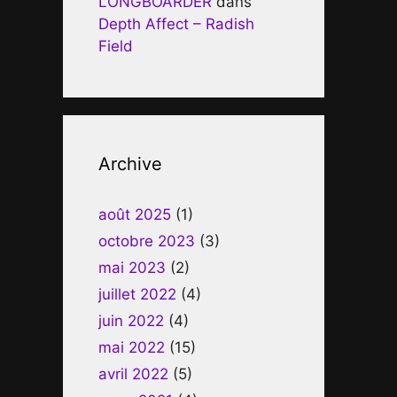
LONGBOARDER
dans
Depth Affect – Radish
Field
Archive
août 2025
(1)
octobre 2023
(3)
mai 2023
(2)
juillet 2022
(4)
juin 2022
(4)
mai 2022
(15)
avril 2022
(5)