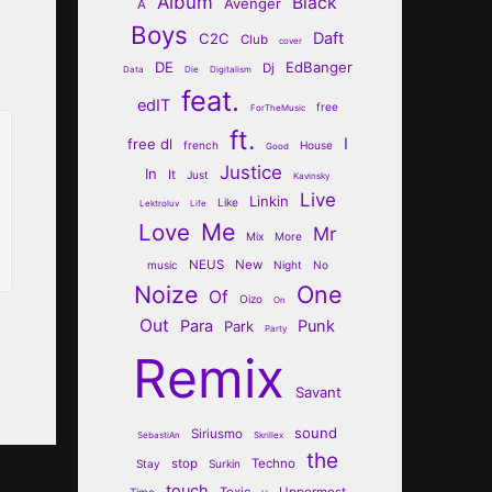
Album
Black
Avenger
A
Boys
Daft
C2C
Club
cover
DE
EdBanger
Dj
Data
Die
Digitalism
feat.
edIT
free
ForTheMusic
ft.
I
free dl
french
House
Good
Justice
In
It
Just
Kavinsky
Live
Linkin
Like
Lektroluv
Life
Me
Love
Mr
Mix
More
NEUS
New
music
Night
No
Noize
One
Of
Oizo
On
Out
Para
Punk
Park
Party
Remix
Savant
sound
Siriusmo
SebastiAn
Skrillex
the
stop
Techno
Stay
Surkin
touch
Toxic
Uppermost
Time