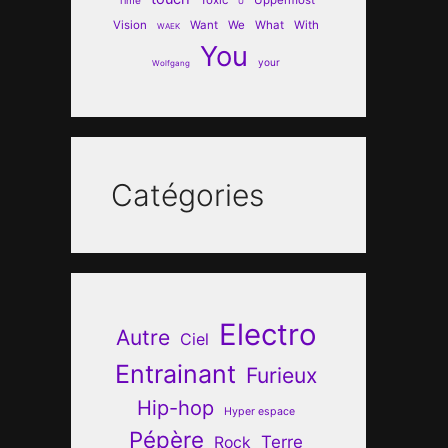
U
Vision
Want
We
What
With
WAEK
You
your
Wolfgang
Catégories
Electro
Autre
Ciel
Entrainant
Furieux
Hip-hop
Hyper espace
Pépère
Terre
Rock