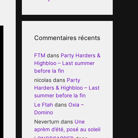
Commentaires récents
FTM
dans
Party Harders &
Highbloo – Last summer
before la fin
nicolas
dans
Party
Harders & Highbloo – Last
summer before la fin
Le Ftah
dans
Oxia –
Domino
Neverturn
dans
Une
aprèm d’été, posé au soleil