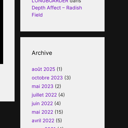
LONGBOARDER
dans
Depth Affect – Radish
Field
Archive
août 2025
(1)
octobre 2023
(3)
mai 2023
(2)
juillet 2022
(4)
juin 2022
(4)
mai 2022
(15)
avril 2022
(5)