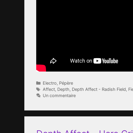
Catégories
Electro
,
Pépère
Étiquettes
Affect
,
Depth
,
Depth Affect - Radish Field
,
Fi
Un commentaire