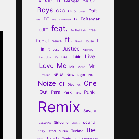
Album
Black
Avenger
A
Boys
Daft
C2C
Club
cover
DE
EdBanger
Dj
Data
Die
Digitalism
feat.
edIT
free
ForTheMusic
ft.
I
free dl
french
House
Good
Justice
In
It
Just
Kavinsky
Live
Linkin
Like
Lektroluv
Life
Me
Love
Mr
Mix
More
NEUS
New
music
Night
No
Noize
One
Of
Oizo
On
Out
Para
Punk
Park
Party
Remix
Savant
sound
Siriusmo
SebastiAn
Skrillex
the
stop
Techno
Stay
Surkin
touch
Toxic
Uppermost
Time