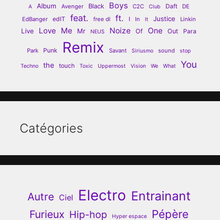
Boys
Album
Black
Daft
Avenger
C2C
DE
A
Club
feat.
ft.
Justice
edIT
I
EdBanger
free dl
In
Linkin
It
Love
Me
Noize
One
Live
Mr
Of
Out
Para
NEUS
Remix
Punk
Park
Savant
sound
Siriusmo
stop
You
the
touch
Techno
Toxic
Uppermost
Vision
We
What
Catégories
Electro
Entrainant
Autre
Ciel
Pépère
Furieux
Hip-hop
Hyper espace