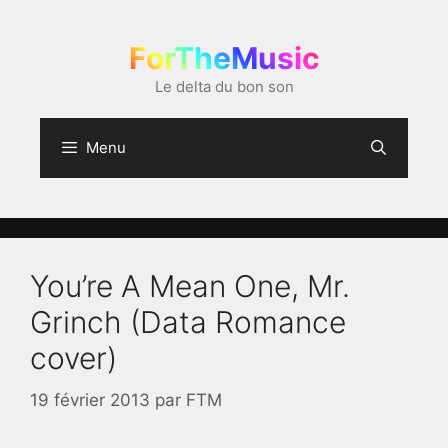
Aller
au
ForTheMusic
contenu
Le delta du bon son
Menu
You’re A Mean One, Mr.
Grinch (Data Romance
cover)
19 février 2013
par
FTM