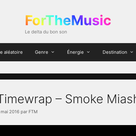
ForTheMusic
Le delta du bon son
e aléatoire
Genre
Énergie
Destination
Timewrap – Smoke Mias
 mai 2016
par
FTM