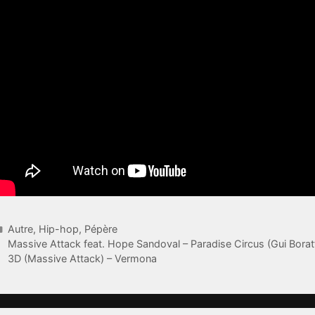
Catégories
Autre
,
Hip-hop
,
Pépère
Massive Attack feat. Hope Sandoval – Paradise Circus (Gui Bora
3D (Massive Attack) – Vermona