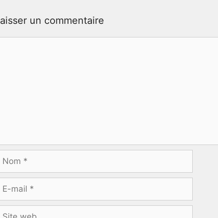
aisser un commentaire
ommentaire
Nom
-
ail
ite