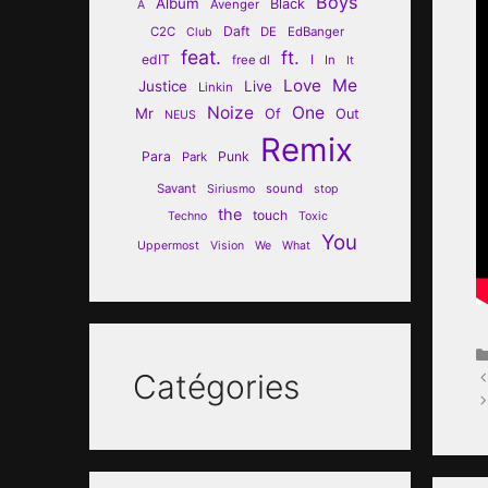
Boys
Album
Black
Avenger
A
Daft
C2C
DE
EdBanger
Club
feat.
ft.
edIT
I
free dl
In
It
Love
Me
Justice
Live
Linkin
Noize
One
Mr
Of
Out
NEUS
Remix
Para
Punk
Park
Savant
sound
Siriusmo
stop
the
touch
Techno
Toxic
You
Uppermost
Vision
We
What
Catégories