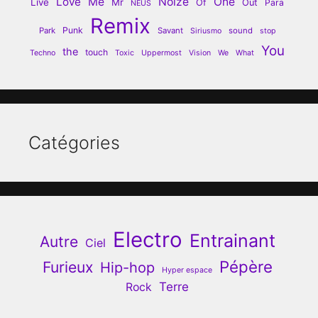
Love
Me
Noize
One
Live
Mr
Of
Out
Para
NEUS
Remix
Punk
Park
Savant
sound
Siriusmo
stop
You
the
touch
Techno
Toxic
Uppermost
Vision
We
What
Catégories
Electro
Entrainant
Autre
Ciel
Pépère
Furieux
Hip-hop
Hyper espace
Terre
Rock