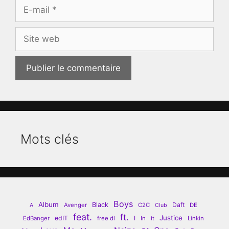
E-
mail
Site
web
Mots clés
Boys
Album
Black
Daft
Avenger
C2C
DE
A
Club
feat.
ft.
Justice
edIT
I
EdBanger
free dl
In
Linkin
It