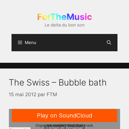
Aller
au
ForTheMusic
contenu
Le delta du bon son
Menu
The Swiss – Bubble bath
15 mai 2012
par
FTM