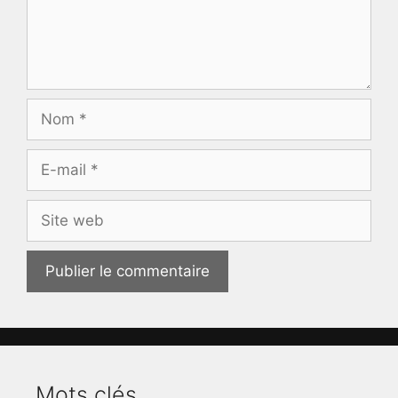
Nom
E-
mail
Site
web
Mots clés