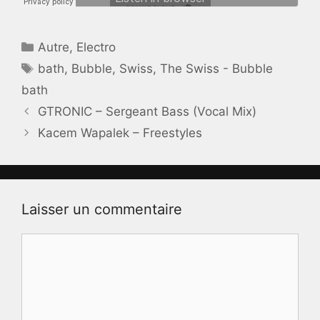
Catégories
Autre
,
Electro
Étiquettes
bath
,
Bubble
,
Swiss
,
The Swiss - Bubble
bath
GTRONIC – Sergeant Bass (Vocal Mix)
Kacem Wapalek – Freestyles
Laisser un commentaire
Commentaire