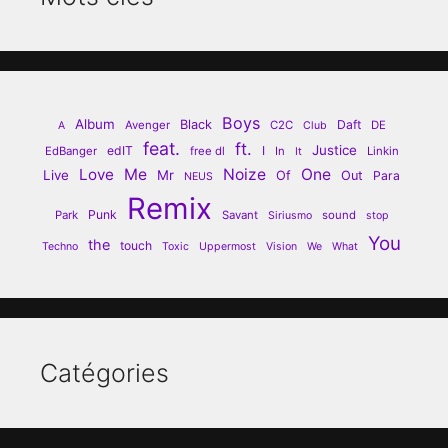
Boys
Album
Black
Daft
Avenger
C2C
DE
A
Club
feat.
ft.
Justice
edIT
I
EdBanger
free dl
In
Linkin
It
Love
Me
Noize
One
Live
Mr
Of
Out
Para
NEUS
Remix
Punk
Park
Savant
sound
Siriusmo
stop
You
the
touch
Techno
Toxic
Uppermost
Vision
We
What
Catégories