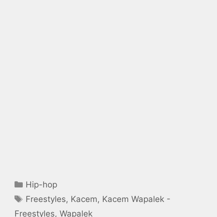
Catégories
Hip-hop
Étiquettes
Freestyles
,
Kacem
,
Kacem Wapalek -
Freestyles
,
Wapalek