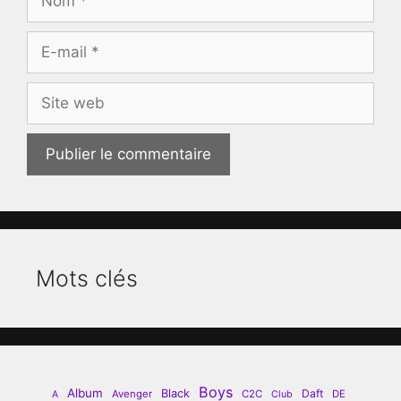
E-
mail
Site
web
Mots clés
Boys
Album
Black
Daft
Avenger
C2C
DE
A
Club