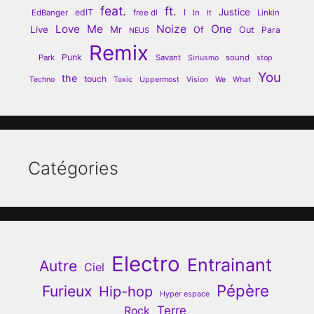
feat.
ft.
Justice
edIT
I
EdBanger
free dl
In
Linkin
It
Love
Me
Noize
One
Live
Mr
Of
Out
Para
NEUS
Remix
Punk
Park
Savant
sound
Siriusmo
stop
You
the
touch
Techno
Toxic
Uppermost
Vision
We
What
Catégories
Electro
Entrainant
Autre
Ciel
Pépère
Furieux
Hip-hop
Hyper espace
Terre
Rock