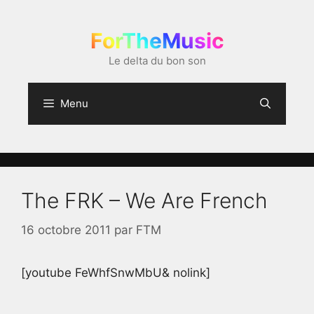
Aller
au
ForTheMusic
contenu
Le delta du bon son
Menu
The FRK – We Are French
16 octobre 2011
par
FTM
[youtube FeWhfSnwMbU& nolink]