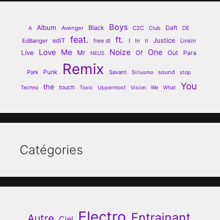
Boys
Album
Black
Daft
Avenger
C2C
DE
A
Club
feat.
ft.
Justice
edIT
I
EdBanger
free dl
In
Linkin
It
Love
Me
Noize
One
Live
Mr
Of
Out
Para
NEUS
Remix
Punk
Park
Savant
sound
Siriusmo
stop
You
the
touch
Techno
Toxic
Uppermost
Vision
We
What
Catégories
Electro
Entrainant
Autre
Ciel