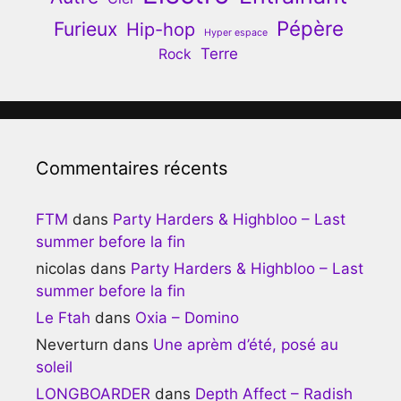
Pépère
Furieux
Hip-hop
Hyper espace
Terre
Rock
Commentaires récents
FTM
dans
Party Harders & Highbloo – Last
summer before la fin
nicolas
dans
Party Harders & Highbloo – Last
summer before la fin
Le Ftah
dans
Oxia – Domino
Neverturn
dans
Une aprèm d’été, posé au
soleil
LONGBOARDER
dans
Depth Affect – Radish