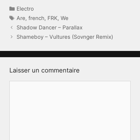
Catégories
Electro
Étiquettes
Are
,
french
,
FRK
,
We
Shadow Dancer – Parallax
Shameboy – Vultures (Sovnger Remix)
Laisser un commentaire
Commentaire