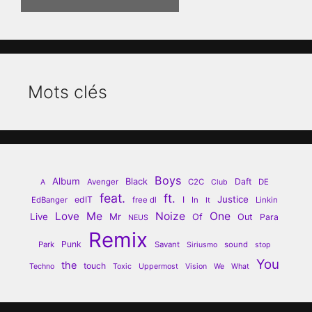
Mots clés
Boys
Album
Black
Daft
Avenger
C2C
DE
A
Club
feat.
ft.
Justice
edIT
I
EdBanger
free dl
In
Linkin
It
Love
Me
Noize
One
Live
Mr
Of
Out
Para
NEUS
Remix
Punk
Park
Savant
sound
Siriusmo
stop
You
the
touch
Techno
Toxic
Uppermost
Vision
We
What