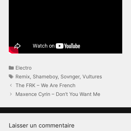
Catégories
Electro
Étiquettes
Remix
,
Shameboy
,
Sovnger
,
Vultures
The FRK – We Are French
Maxence Cyrin – Don’t You Want Me
Laisser un commentaire