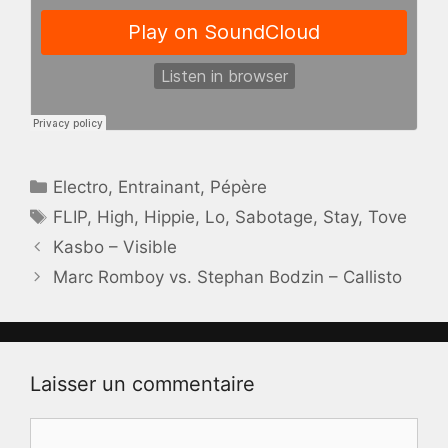
Catégories
Electro
,
Entrainant
,
Pépère
Étiquettes
FLIP
,
High
,
Hippie
,
Lo
,
Sabotage
,
Stay
,
Tove
Kasbo – Visible
Marc Romboy vs. Stephan Bodzin – Callisto
Laisser un commentaire
Commentaire