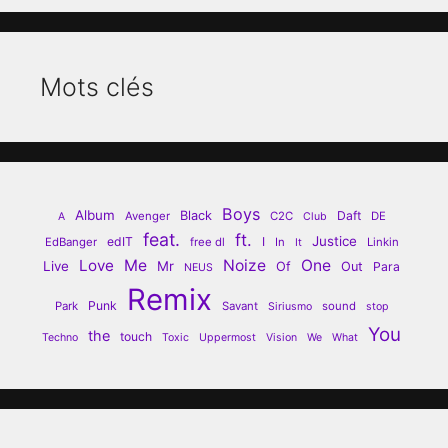
Mots clés
Boys
Album
Black
Daft
Avenger
C2C
DE
A
Club
feat.
ft.
Justice
edIT
I
EdBanger
free dl
In
Linkin
It
Love
Me
Noize
One
Live
Mr
Of
Out
Para
NEUS
Remix
Punk
Park
Savant
sound
Siriusmo
stop
You
the
touch
Techno
Toxic
Uppermost
Vision
We
What