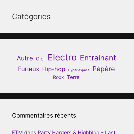
Catégories
Electro
Entrainant
Autre
Ciel
Pépère
Furieux
Hip-hop
Hyper espace
Terre
Rock
Commentaires récents
FTM
dans
Party Harders & Highbloo – Last