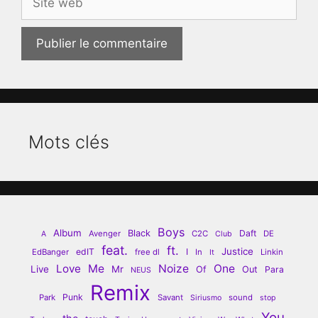
web
Mots clés
Boys
Album
Black
Daft
Avenger
C2C
DE
A
Club
feat.
ft.
Justice
edIT
I
EdBanger
free dl
In
Linkin
It
Love
Me
Noize
One
Live
Mr
Of
Out
Para
NEUS
Remix
Punk
Park
Savant
sound
Siriusmo
stop
You