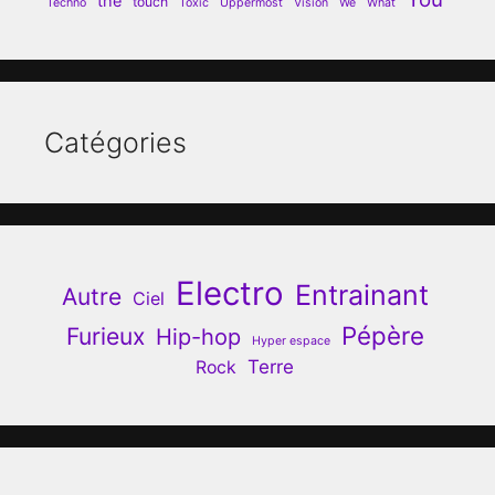
the
touch
Techno
Toxic
Uppermost
Vision
We
What
Catégories
Electro
Entrainant
Autre
Ciel
Pépère
Furieux
Hip-hop
Hyper espace
Terre
Rock