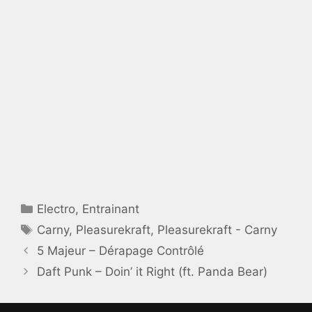
Catégories
Electro
,
Entrainant
Étiquettes
Carny
,
Pleasurekraft
,
Pleasurekraft - Carny
5 Majeur – Dérapage Contrôlé
Daft Punk – Doin’ it Right (ft. Panda Bear)