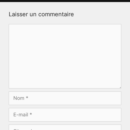
Laisser un commentaire
Commentaire
Nom
E-
mail
Site