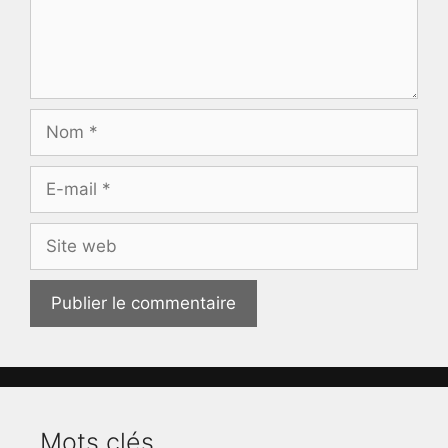
Nom
E-
mail
Site
web
Mots clés