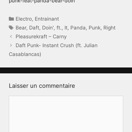
punk-feat-panda-bear-doin
Catégories
Electro
,
Entrainant
Étiquettes
Bear
,
Daft
,
Doin'
,
ft.
,
It
,
Panda
,
Punk
,
Right
Pleasurekraft – Carny
Daft Punk- Instant Crush (ft. Julian
Casablancas)
Laisser un commentaire
Commentaire