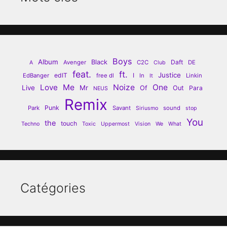
Boys
Album
Black
Daft
Avenger
C2C
DE
A
Club
feat.
ft.
Justice
edIT
I
EdBanger
free dl
In
Linkin
It
Love
Me
Noize
One
Live
Mr
Of
Out
Para
NEUS
Remix
Punk
Park
Savant
sound
Siriusmo
stop
You
the
touch
Techno
Toxic
Uppermost
Vision
We
What
Catégories