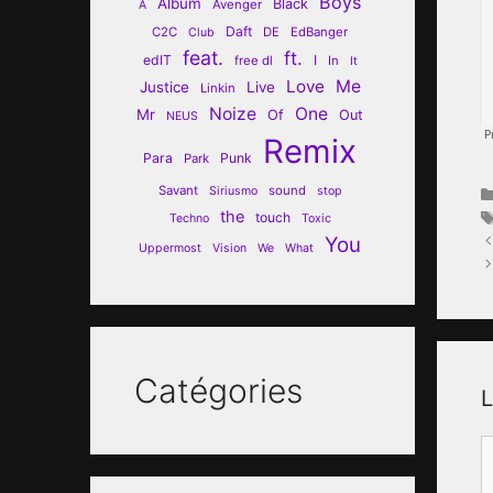
Boys
Album
Black
Avenger
A
Daft
C2C
DE
EdBanger
Club
feat.
ft.
edIT
I
free dl
In
It
Love
Me
Justice
Live
Linkin
Noize
One
Mr
Of
Out
NEUS
Remix
Para
Punk
Park
Savant
sound
Siriusmo
stop
the
touch
Techno
Toxic
You
Uppermost
Vision
We
What
Catégories
L
C