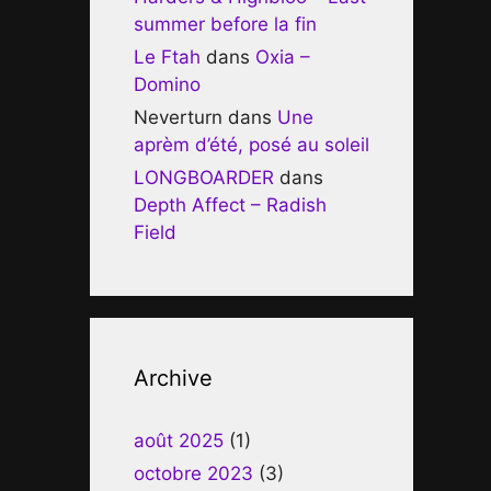
summer before la fin
Le Ftah
dans
Oxia –
Domino
Neverturn
dans
Une
aprèm d’été, posé au soleil
LONGBOARDER
dans
Depth Affect – Radish
Field
Archive
août 2025
(1)
octobre 2023
(3)