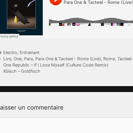
Catégories
Electro
,
Entrainant
Étiquettes
Live
,
One
,
Para
,
Para One & Tacteel - Rome (Live)
,
Rome
,
Tacteel
One Republic – If I Lose Myself (Culture Code Remix)
Kölsch – Goldfisch
aisser un commentaire
ommentaire