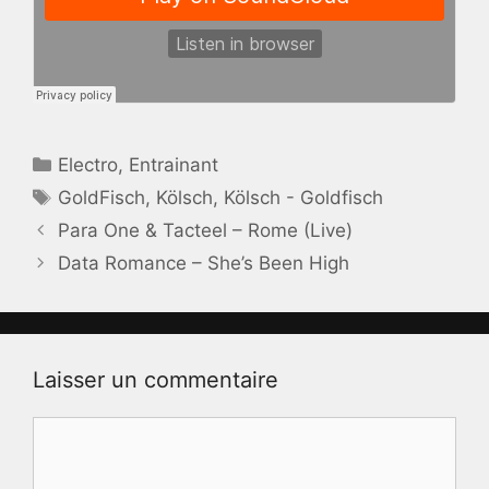
Catégories
Electro
,
Entrainant
Étiquettes
GoldFisch
,
Kölsch
,
Kölsch - Goldfisch
Para One & Tacteel – Rome (Live)
Data Romance – She’s Been High
Laisser un commentaire
Commentaire