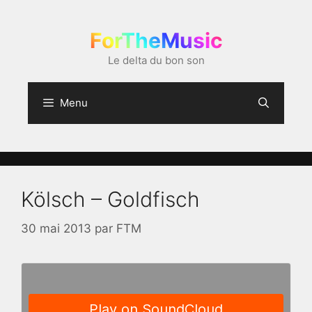
Aller
au
ForTheMusic
contenu
Le delta du bon son
Menu
Kölsch – Goldfisch
30 mai 2013
par
FTM