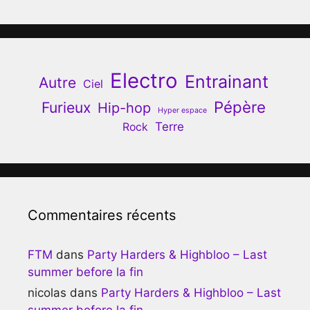
Electro
Entrainant
Autre
Ciel
Pépère
Furieux
Hip-hop
Hyper espace
Terre
Rock
Commentaires récents
FTM
dans
Party Harders & Highbloo – Last
summer before la fin
nicolas
dans
Party Harders & Highbloo – Last
summer before la fin