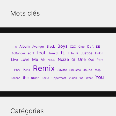
Mots clés
Boys
Album
Black
Daft
Avenger
C2C
DE
A
Club
feat.
ft.
Justice
edIT
I
EdBanger
free dl
In
Linkin
It
Love
Me
Noize
One
Live
Mr
Of
Out
Para
NEUS
Remix
Punk
Park
Savant
sound
Siriusmo
stop
You
the
touch
Techno
Toxic
Uppermost
Vision
We
What
Catégories