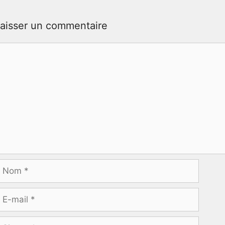
aisser un commentaire
ommentaire
Nom
-
ail
ite