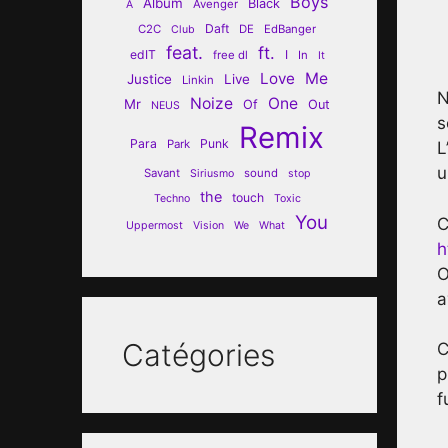
Boys
Album
Black
Avenger
A
Daft
C2C
DE
EdBanger
Club
feat.
ft.
edIT
I
free dl
In
It
Love
Me
Justice
Live
Linkin
N
Noize
One
Mr
Of
Out
NEUS
s
Remix
Para
Punk
Park
L
u
Savant
sound
Siriusmo
stop
the
touch
Techno
Toxic
You
C
Uppermost
Vision
We
What
h
O
a
Catégories
C
p
f