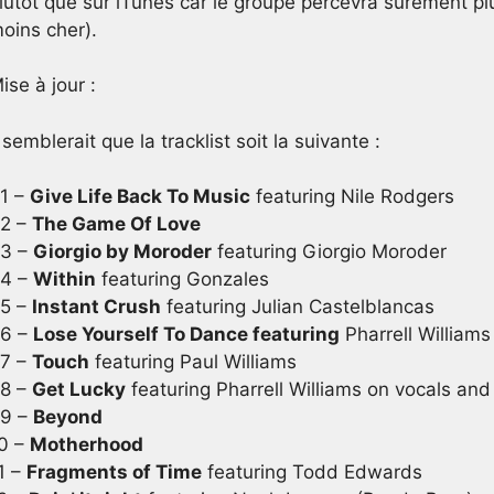
lutôt que sur iTunes car le groupe percevra sûrement plus
oins cher).
ise à jour :
l semblerait que la tracklist soit la suivante :
1 –
Give Life Back To Music
featuring Nile Rodgers
2 –
The Game Of Love
3 –
Giorgio by Moroder
featuring Giorgio Moroder
4 –
Within
featuring Gonzales
5 –
Instant Crush
featuring Julian Castelblancas
6 –
Lose Yourself To Dance featuring
Pharrell Williams
7 –
Touch
featuring Paul Williams
8 –
Get Lucky
featuring Pharrell Williams on vocals and
9 –
Beyond
0 –
Motherhood
1 –
Fragments of Time
featuring Todd Edwards