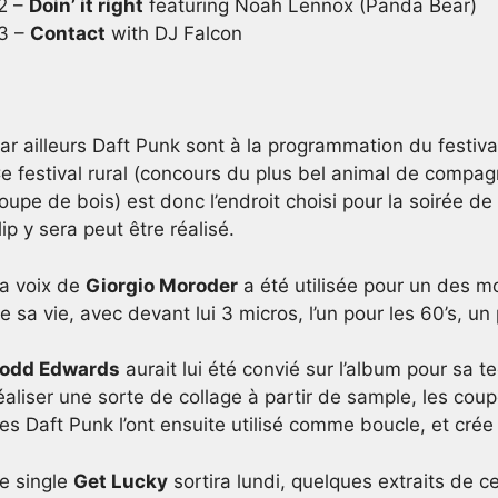
2 –
Doin’ it right
featuring Noah Lennox (Panda Bear)
3 –
Contact
with DJ Falcon
ar ailleurs Daft Punk sont à la programmation du festiv
e festival rural (concours du plus bel animal de compag
oupe de bois) est donc l’endroit choisi pour la soirée d
lip y sera peut être réalisé.
a voix de
Giorgio Moroder
a été utilisée pour un des mo
e sa vie, avec devant lui 3 micros, l’un pour les 60’s, un
odd Edwards
aurait lui été convié sur l’album pour sa t
éaliser une sorte de collage à partir de sample, les cou
es Daft Punk l’ont ensuite utilisé comme boucle, et crée 
e single
Get Lucky
sortira lundi, quelques extraits de c