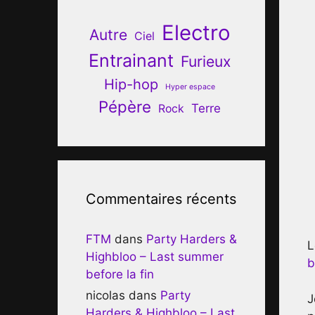
Electro
Autre
Ciel
Entrainant
Furieux
Hip-hop
Hyper espace
Pépère
Terre
Rock
Commentaires récents
FTM
dans
Party Harders &
L
Highbloo – Last summer
b
before la fin
nicolas
dans
Party
J
Harders & Highbloo – Last