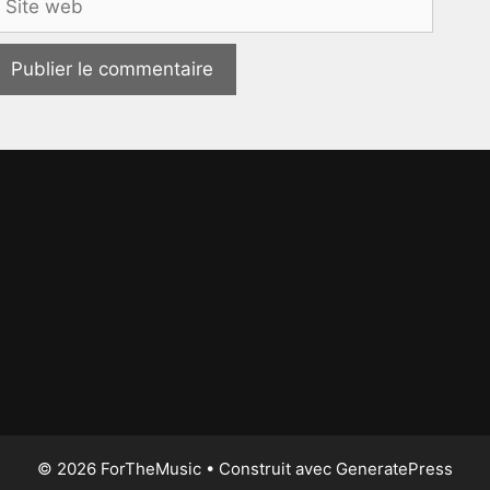
eb
© 2026 ForTheMusic
• Construit avec
GeneratePress