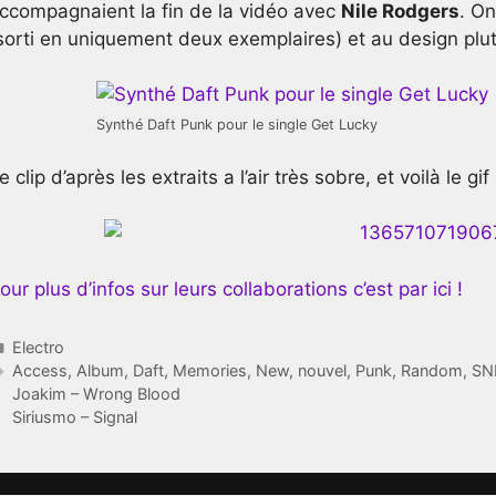
ccompagnaient la fin de la vidéo avec
Nile Rodgers
. On
sorti en uniquement deux exemplaires) et au design plut
Synthé Daft Punk pour le single Get Lucky
e clip d’après les extraits a l’air très sobre, et voilà le g
our plus d’infos sur leurs collaborations c’est par ici !
Catégories
Electro
Étiquettes
Access
,
Album
,
Daft
,
Memories
,
New
,
nouvel
,
Punk
,
Random
,
SN
Joakim – Wrong Blood
Siriusmo – Signal