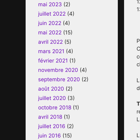
1
mai 2023
(2)
1
juillet 2022
(4)
juin 2022
(4)
mai 2022
(15)
P
avril 2022
(5)
C
mars 2021
(4)
c
février 2021
(1)
c
novembre 2020
(4)
septembre 2020
(2)
L
d
août 2020
(2)
juillet 2020
(3)
T
octobre 2018
(1)
r
avril 2018
(1)
L
juillet 2016
(2)
L
juin 2016
(15)