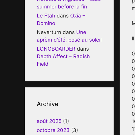
p
summer before la fin
m
Le Ftah
dans
Oxia –
Domino
M
Neverturn
dans
Une
I
aprèm d’été, posé au soleil
LONGBOARDER
dans
0
Depth Affect – Radish
0
Field
0
0
0
0
0
Archive
0
0
août 2025
(1)
1
1
octobre 2023
(3)