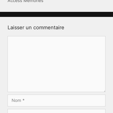
Access Memories
Laisser un commentaire
Commentaire
Nom
E-