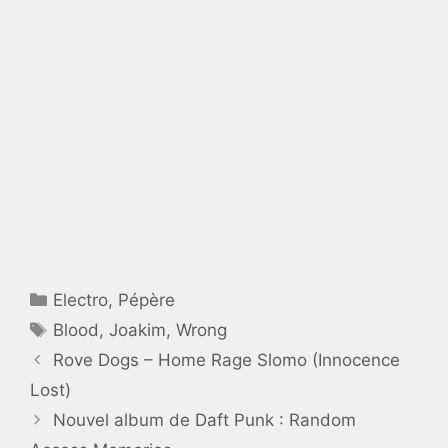
Catégories
Electro
,
Pépère
Étiquettes
Blood
,
Joakim
,
Wrong
Rove Dogs – Home Rage Slomo (Innocence
Lost)
Nouvel album de Daft Punk : Random