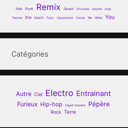
Remix
Punk
Park
Savant
sound
Siriusmo
stop
You
the
touch
Techno
Toxic
Uppermost
Vision
We
What
Catégories
Electro
Entrainant
Autre
Ciel
Pépère
Furieux
Hip-hop
Hyper espace
Terre
Rock