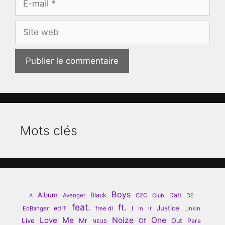
mail
Site
web
Mots clés
Boys
Album
Black
Daft
Avenger
C2C
DE
A
Club
feat.
ft.
Justice
edIT
I
EdBanger
free dl
In
Linkin
It
Love
Me
Noize
One
Live
Mr
Of
Out
Para
NEUS