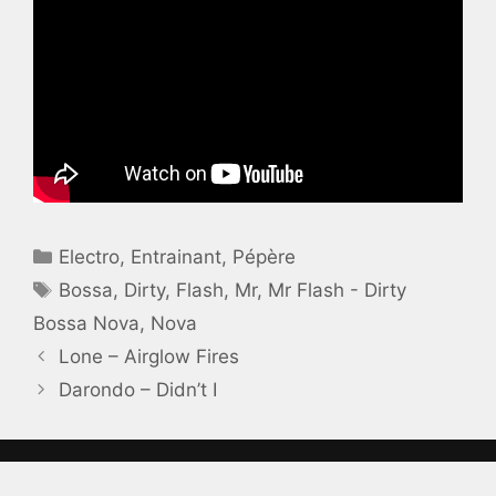
Catégories
Electro
,
Entrainant
,
Pépère
Étiquettes
Bossa
,
Dirty
,
Flash
,
Mr
,
Mr Flash - Dirty
Bossa Nova
,
Nova
Lone – Airglow Fires
Darondo – Didn’t I