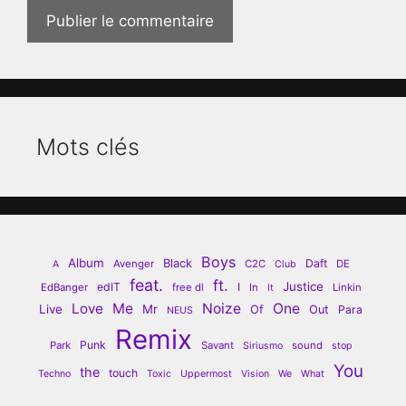
Mots clés
Boys
Album
Black
Daft
Avenger
C2C
DE
A
Club
feat.
ft.
Justice
edIT
I
EdBanger
free dl
In
Linkin
It
Love
Me
Noize
One
Live
Mr
Of
Out
Para
NEUS
Remix
Punk
Park
Savant
sound
Siriusmo
stop
You
the
touch
Techno
Toxic
Uppermost
Vision
We
What