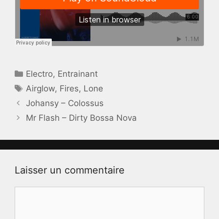
Catégories
Electro
,
Entrainant
Étiquettes
Airglow
,
Fires
,
Lone
Johansy – Colossus
Mr Flash – Dirty Bossa Nova
Laisser un commentaire
Commentaire