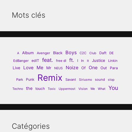
Mots clés
Boys
Album
Black
Daft
Avenger
C2C
DE
A
Club
feat.
ft.
Justice
edIT
I
EdBanger
free dl
In
Linkin
It
Love
Me
Noize
One
Live
Mr
Of
Out
Para
NEUS
Remix
Punk
Park
Savant
sound
Siriusmo
stop
You
the
touch
Techno
Toxic
Uppermost
Vision
We
What
Catégories