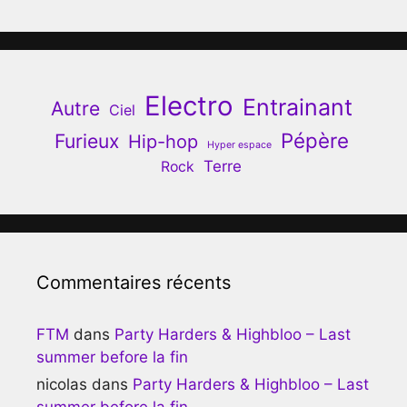
Electro
Entrainant
Autre
Ciel
Pépère
Furieux
Hip-hop
Hyper espace
Terre
Rock
Commentaires récents
FTM
dans
Party Harders & Highbloo – Last
summer before la fin
nicolas
dans
Party Harders & Highbloo – Last
summer before la fin