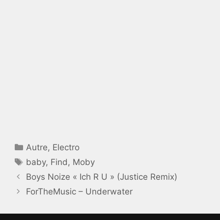
Catégories
Autre
,
Electro
Étiquettes
baby
,
Find
,
Moby
Boys Noize « Ich R U » (Justice Remix)
ForTheMusic – Underwater