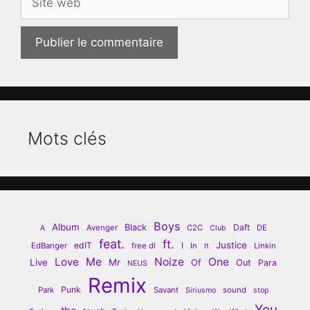
web
Mots clés
Boys
Album
Black
Daft
Avenger
C2C
DE
A
Club
feat.
ft.
Justice
edIT
I
EdBanger
free dl
In
Linkin
It
Love
Me
Noize
One
Live
Mr
Of
Out
Para
NEUS
Remix
Punk
Park
Savant
sound
Siriusmo
stop
You