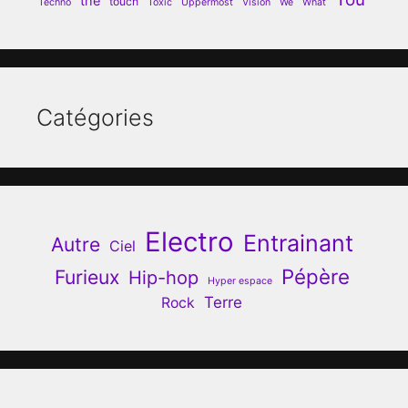
the
touch
Techno
Toxic
Uppermost
Vision
We
What
Catégories
Electro
Entrainant
Autre
Ciel
Pépère
Furieux
Hip-hop
Hyper espace
Terre
Rock