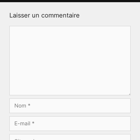
Laisser un commentaire
Commentaire
Nom
E-
mail
Site