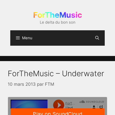
Aller
au
ForTheMusic
contenu
Le delta du bon son
Menu
ForTheMusic – Underwater
10 mars 2013
par
FTM