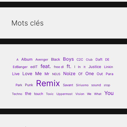
Mots clés
Boys
Album
Black
Daft
Avenger
C2C
DE
A
Club
feat.
ft.
Justice
edIT
I
EdBanger
free dl
In
Linkin
It
Love
Me
Noize
One
Live
Mr
Of
Out
Para
NEUS
Remix
Punk
Park
Savant
sound
Siriusmo
stop
You
the
touch
Techno
Toxic
Uppermost
Vision
We
What